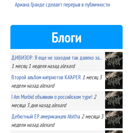
Ариана Гранде сделает перерыв в публичности
Блоги
ДИВИЗОР: Я еще не заходил так далеко за...
1 месяц 1 неделя
назад
alexard
Второй альбом киприотов KA'APER
1 месяц 3
недели
назад
alexard
I Am Morbid объявили о российском туре!
2
месяца 3 дня
назад
alexard
Дебютный EP американцев Abitha
2 месяца 3
недели
назад
alexard