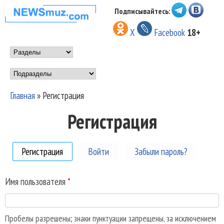
Перейти к основному
Подписывайтесь:
НОВОСТИ
содержанию
X
Facebook
18+
МУЗЫКИ И
Main menu
ШОУ БИЗНЕСА
Подразделы
NEWSMUZ.COM
Главная
»
Регистрация
Вы здесь
Регистрация
Регистрация
(активная вкладка)
Войти
Забыли пароль?
Имя пользователя
*
Пробелы разрешены; знаки пунктуации запрещены, за исключением