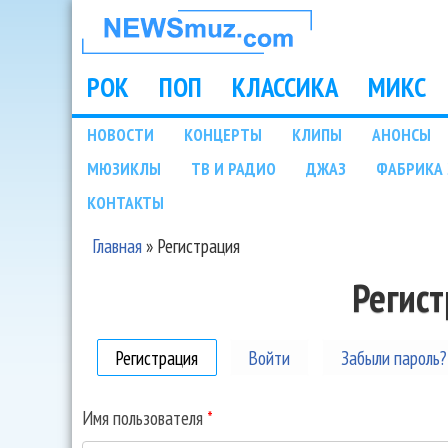
НОВОСТИ
МУЗЫКИ И
РОК
ПОП
КЛАССИКА
МИКС
Main menu
ШОУ БИЗНЕСА
НОВОСТИ
КОНЦЕРТЫ
КЛИПЫ
АНОНСЫ
Подразделы
МЮЗИКЛЫ
ТВ И РАДИО
ДЖАЗ
ФАБРИКА 
NEWSMUZ.COM
КОНТАКТЫ
Главная
»
Регистрация
Вы здесь
Регис
Регистрация
(активная вкладка)
Войти
Забыли пароль?
Имя пользователя
*