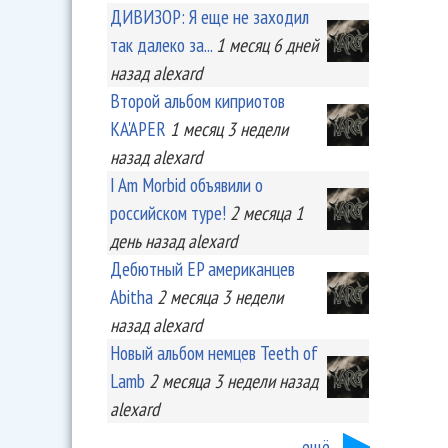
ДИВИЗОР: Я еще не заходил
так далеко за...
1 месяц 6 дней
назад
alexard
Второй альбом киприотов
KA'APER
1 месяц 3 недели
назад
alexard
I Am Morbid объявили о
российском туре!
2 месяца 1
день
назад
alexard
Дебютный EP американцев
Abitha
2 месяца 3 недели
назад
alexard
Новый альбом немцев Teeth of
Lamb
2 месяца 3 недели
назад
alexard
ещё