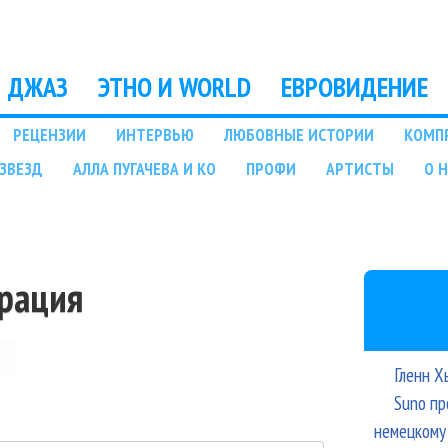
Перейти к основному
содержанию
ДЖАЗ
ЭТНО И WORLD
ЕВРОВИДЕНИЕ
РЕЦЕНЗИИ
ИНТЕРВЬЮ
ЛЮБОВНЫЕ ИСТОРИИ
КОМП
ЗВЕЗД
АЛЛА ПУГАЧЕВА И КО
ПРОФИ
АРТИСТЫ
О 
трация
Гленн Х
Suno пр
немецкому