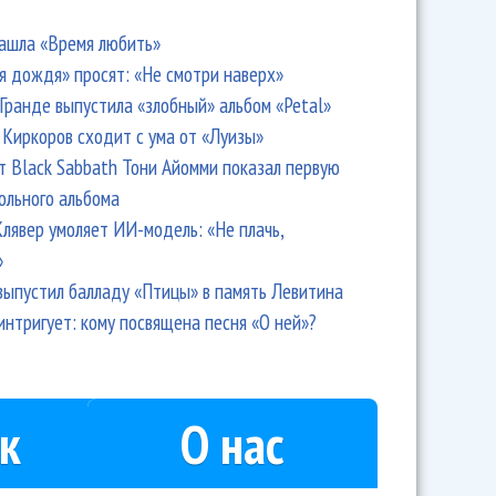
ашла «Время любить»
я дождя» просят: «Не смотри наверх»
Гранде выпустила «злобный» альбом «Petal»
Киркоров сходит с ума от «Луизы»
т Black Sabbath Тони Айомми показал первую
ольного альбома
лявер умоляет ИИ-модель: «Не плачь,
»
выпустил балладу «Птицы» в память Левитина
интригует: кому посвящена песня «О ней»?
к
О нас