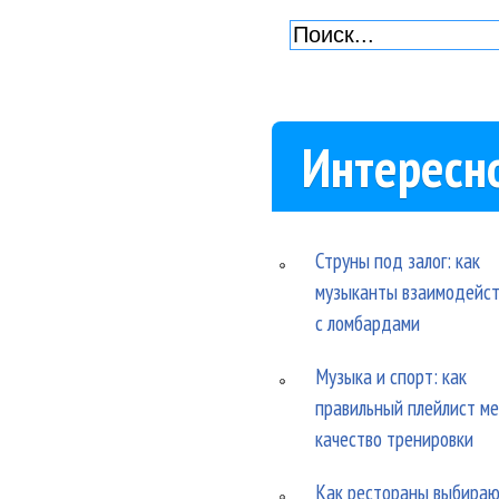
Интересн
Струны под залог: как
музыканты взаимодейс
с ломбардами
Музыка и спорт: как
правильный плейлист м
качество тренировки
Как рестораны выбира