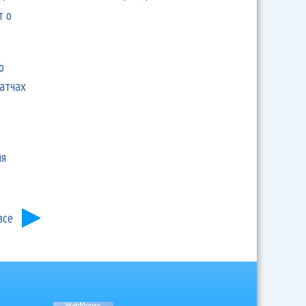
т о
ю
матчах
ия
все