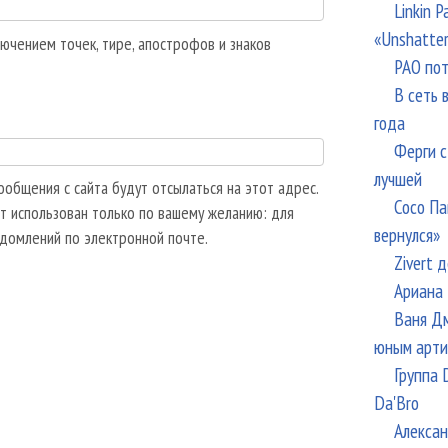
Linkin 
«Unshatte
ючением точек, тире, апострофов и знаков
РАО пот
В сеть 
года
Ферги с
лучшей
общения с сайта будут отсылаться на этот адрес.
Сосо Па
т использован только по вашему желанию: для
вернулся»
едомлений по электронной почте.
Zivert 
Ариана 
Ваня Дм
юным арти
Группа 
Da'Bro
Алексан