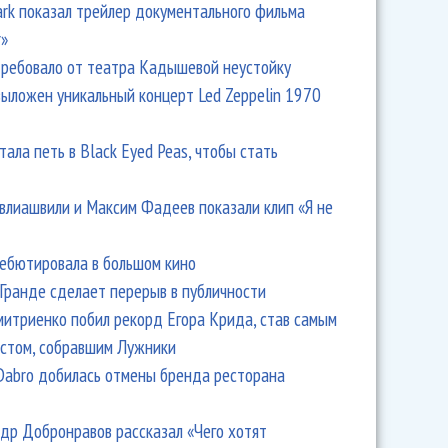
Park показал трейлер документального фильма
r»
ребовало от театра Кадышевой неустойку
выложен уникальный концерт Led Zeppelin 1970
тала петь в Black Eyed Peas, чтобы стать
влиашвили и Максим Фадеев показали клип «Я не
дебютировала в большом кино
Гранде сделает перерыв в публичности
итриенко побил рекорд Егора Крида, став самым
стом, собравшим Лужники
Dabro добилась отмены бренда ресторана
др Добронравов рассказал «Чего хотят