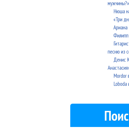
мужчины?»
Нюша н
«Три дн
Ариана 
Филипп 
Гитарис
песню из с
Денис К
Анастасия
Mordor 
Loboda 
Поис