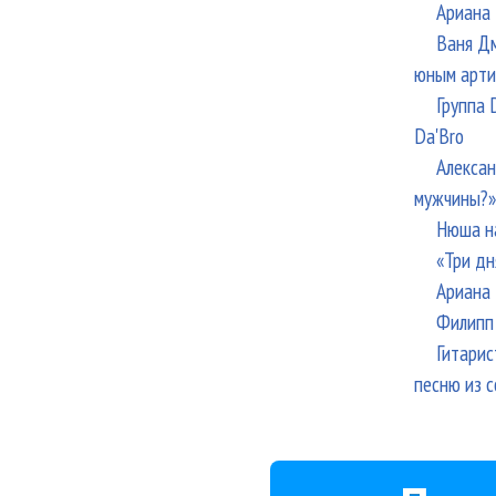
Ариана 
Ваня Дм
юным арти
Группа 
Da'Bro
Алексан
мужчины?»
Нюша н
«Три дн
Ариана 
Филипп 
Гитарис
песню из с