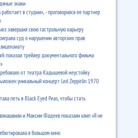
одяные знаки
 работает в студии», - проговорился ее партнер
y
ьюз завершил свою гастрольную карьеру
оиграла суд о нарушении авторских прав
 лицензиату
Park показал трейлер документального фильма
r»
ребовало от театра Кадышевой неустойку
выложен уникальный концерт Led Zeppelin 1970
тала петь в Black Eyed Peas, чтобы стать
влиашвили и Максим Фадеев показали клип «Я не
дебютировала в большом кино