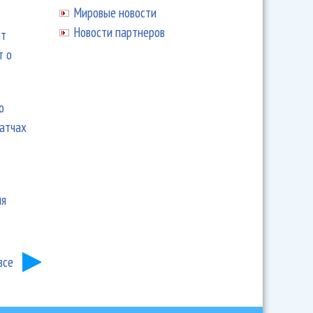
Мировые новости
Новости партнеров
ют
т о
ю
матчах
ия
все