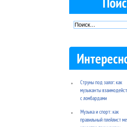
Поис
Интересн
Струны под залог: как
музыканты взаимодейс
с ломбардами
Музыка и спорт: как
правильный плейлист м