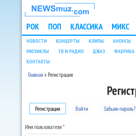
НОВОСТИ
МУЗЫКИ И
РОК
ПОП
КЛАССИКА
МИКС
Main menu
ШОУ БИЗНЕСА
НОВОСТИ
КОНЦЕРТЫ
КЛИПЫ
АНОНСЫ
Подразделы
МЮЗИКЛЫ
ТВ И РАДИО
ДЖАЗ
ФАБРИКА 
NEWSMUZ.COM
КОНТАКТЫ
Главная
»
Регистрация
Вы здесь
Регис
Регистрация
(активная вкладка)
Войти
Забыли пароль?
Имя пользователя
*