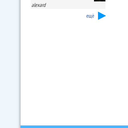
alexard
ещё