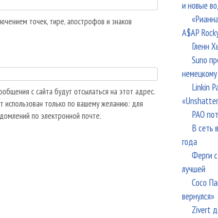
и новые в
«Рианна
ючением точек, тире, апострофов и знаков
A$AP Rock
Гленн Х
Suno пр
немецкому
Linkin 
общения с сайта будут отсылаться на этот адрес.
«Unshatte
т использован только по вашему желанию: для
РАО пот
едомлений по электронной почте.
В сеть 
года
Ферги с
лучшей
Сосо Па
вернулся»
Zivert 