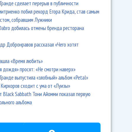
Гранде сделает перерыв в публичности
итриенко побил рекорд Егора Крида, став самым
стом, собравшим Лужники
Dabro добилась отмены бренда ресторана
др Добронравов рассказал «Чего хотят
ашла «Время любить»
я дождя» просят: «Не смотри наверх»
Гранде выпустила «злобный» альбом «Petal»
Киркоров сходит с ума от «Луизы»
т Black Sabbath Тони Айомми показал первую
ольного альбома