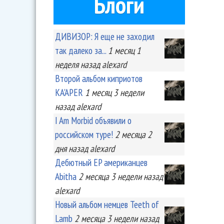
Блоги
ДИВИЗОР: Я еще не заходил
так далеко за...
1 месяц 1
неделя
назад
alexard
Второй альбом киприотов
KA'APER
1 месяц 3 недели
назад
alexard
I Am Morbid объявили о
российском туре!
2 месяца 2
дня
назад
alexard
Дебютный EP американцев
Abitha
2 месяца 3 недели
назад
alexard
Новый альбом немцев Teeth of
Lamb
2 месяца 3 недели
назад