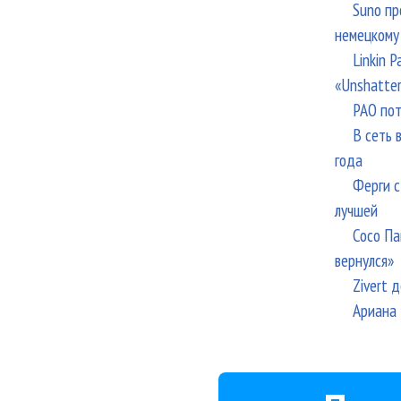
Suno пр
немецкому
Linkin 
«Unshatte
РАО пот
В сеть 
года
Ферги с
лучшей
Сосо Па
вернулся»
Zivert 
Ариана 