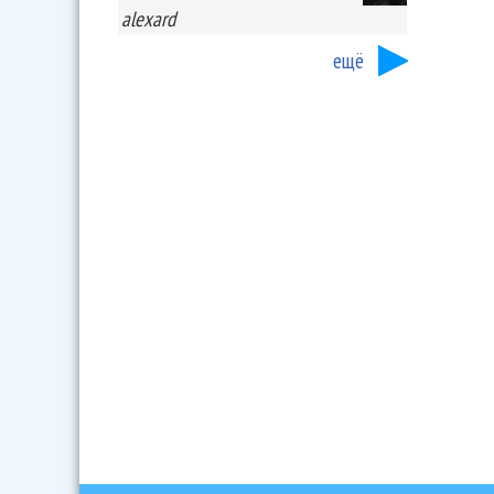
alexard
ещё