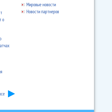
Мировые новости
Новости партнеров
ют
т о
ю
матчах
ия
все