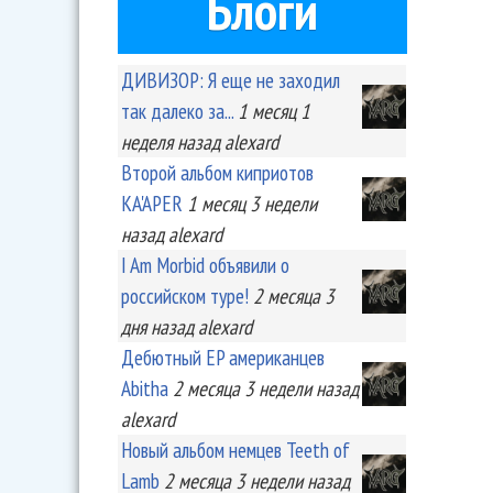
Блоги
ДИВИЗОР: Я еще не заходил
так далеко за...
1 месяц 1
неделя
назад
alexard
Второй альбом киприотов
KA'APER
1 месяц 3 недели
назад
alexard
I Am Morbid объявили о
российском туре!
2 месяца 3
дня
назад
alexard
Дебютный EP американцев
Abitha
2 месяца 3 недели
назад
alexard
Новый альбом немцев Teeth of
Lamb
2 месяца 3 недели
назад