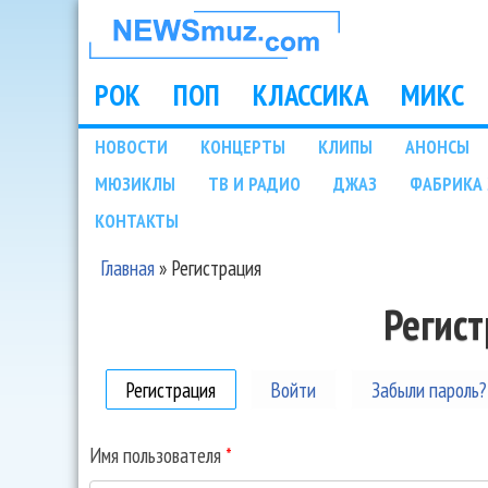
НОВОСТИ
МУЗЫКИ И
РОК
ПОП
КЛАССИКА
МИКС
Main menu
ШОУ БИЗНЕСА
НОВОСТИ
КОНЦЕРТЫ
КЛИПЫ
АНОНСЫ
Подразделы
МЮЗИКЛЫ
ТВ И РАДИО
ДЖАЗ
ФАБРИКА 
NEWSMUZ.COM
КОНТАКТЫ
Главная
»
Регистрация
Вы здесь
Регис
Регистрация
(активная вкладка)
Войти
Забыли пароль?
Имя пользователя
*