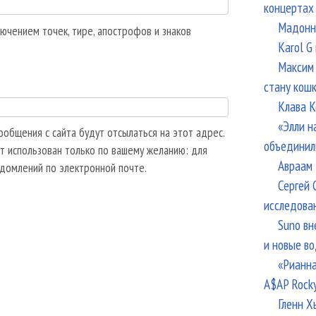
концертах
Мадонна
ючением точек, тире, апострофов и знаков
Karol G
Максим 
стану кош
Клава К
«Элли н
общения с сайта будут отсылаться на этот адрес.
объединил
т использован только по вашему желанию: для
Авраам 
едомлений по электронной почте.
Сергей 
исследова
Suno вн
и новые в
«Рианна
A$AP Rock
Гленн Х