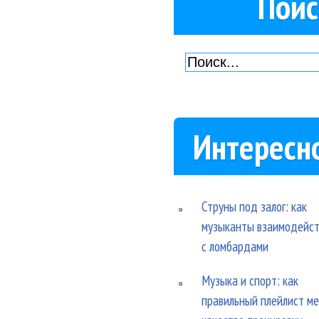
Поис
Интересн
Струны под залог: как
музыканты взаимодейс
с ломбардами
Музыка и спорт: как
правильный плейлист м