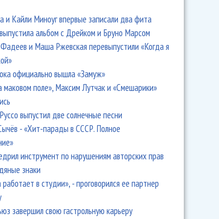
 и Кайли Миноуг впервые записали два фита
 выпустила альбом с Дрейком и Бруно Марсом
Фадеев и Маша Ржевская перевыпустили «Когда я
кой»
ока официально вышла «Замуж»
а маковом поле», Максим Лутчак и «Смешарики»
ись
Руссо выпустил две солнечные песни
Сычёв - «Хит-парады в СССР. Полное
ние»
едрил инструмент по нарушениям авторских прав
одяные знаки
 работает в студии», - проговорился ее партнер
y
ьюз завершил свою гастрольную карьеру