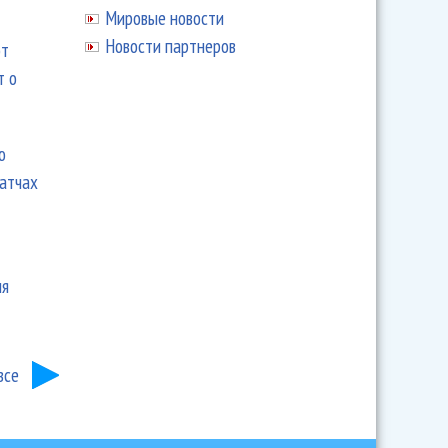
Мировые новости
Новости партнеров
ют
т о
ю
матчах
ия
все