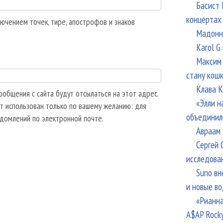
Басист 
концертах
ючением точек, тире, апострофов и знаков
Мадонна
Karol G
Максим 
стану кош
Клава К
общения с сайта будут отсылаться на этот адрес.
«Элли н
т использован только по вашему желанию: для
объединил
едомлений по электронной почте.
Авраам 
Сергей 
исследова
Suno вн
и новые в
«Рианна
A$AP Rock