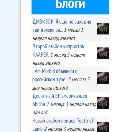
Блоги
ДИВИЗОР: Я еще не заходил
так далеко за...
1 месяц 1
неделя
назад
alexard
Второй альбом киприотов
KA'APER
1 месяц 3 недели
назад
alexard
I Am Morbid объявили о
российском туре!
2 месяца 3
дня
назад
alexard
Дебютный EP американцев
Abitha
2 месяца 3 недели
назад
alexard
Новый альбом немцев Teeth of
Lamb
2 месяца 3 недели
назад