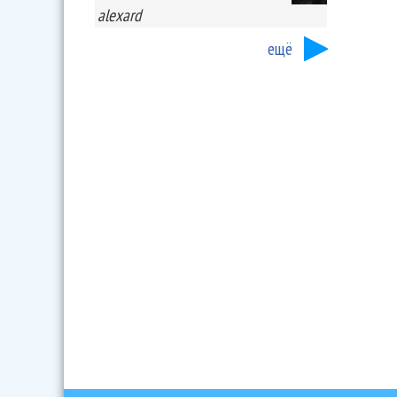
alexard
ещё