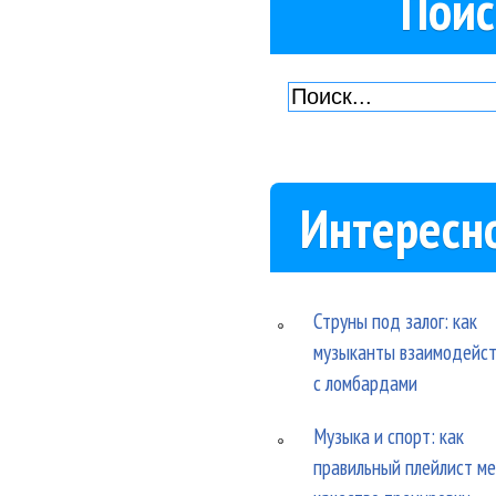
Поис
Интересн
Струны под залог: как
музыканты взаимодейс
с ломбардами
Музыка и спорт: как
правильный плейлист м