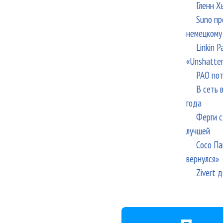
Гленн Х
Suno пр
немецкому
Linkin 
«Unshatte
РАО пот
В сеть 
года
Ферги с
лучшей
Сосо Па
вернулся»
Zivert 