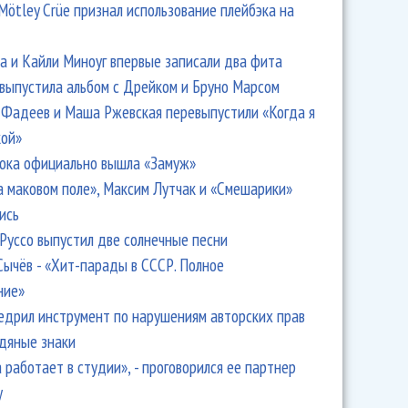
Mötley Crüe признал использование плейбэка на
 и Кайли Миноуг впервые записали два фита
 выпустила альбом с Дрейком и Бруно Марсом
Фадеев и Маша Ржевская перевыпустили «Когда я
кой»
ока официально вышла «Замуж»
а маковом поле», Максим Лутчак и «Смешарики»
ись
Руссо выпустил две солнечные песни
Сычёв - «Хит-парады в СССР. Полное
ние»
едрил инструмент по нарушениям авторских прав
одяные знаки
 работает в студии», - проговорился ее партнер
y