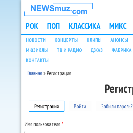
НОВОСТИ
МУЗЫКИ И
РОК
ПОП
КЛАССИКА
МИКС
Main menu
ШОУ БИЗНЕСА
НОВОСТИ
КОНЦЕРТЫ
КЛИПЫ
АНОНСЫ
Подразделы
МЮЗИКЛЫ
ТВ И РАДИО
ДЖАЗ
ФАБРИКА 
NEWSMUZ.COM
КОНТАКТЫ
Главная
»
Регистрация
Вы здесь
Регис
Регистрация
(активная вкладка)
Войти
Забыли пароль?
Имя пользователя
*