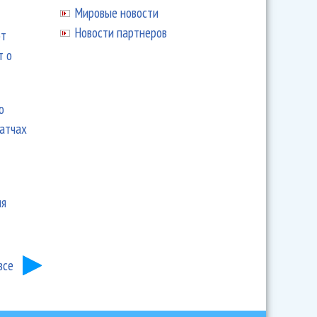
Мировые новости
Новости партнеров
ют
т о
ю
матчах
ия
все