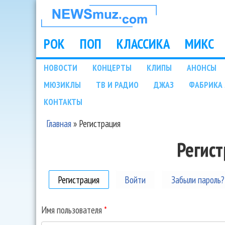
НОВОСТИ
МУЗЫКИ И
РОК
ПОП
КЛАССИКА
МИКС
Main menu
ШОУ БИЗНЕСА
НОВОСТИ
КОНЦЕРТЫ
КЛИПЫ
АНОНСЫ
Подразделы
МЮЗИКЛЫ
ТВ И РАДИО
ДЖАЗ
ФАБРИКА 
NEWSMUZ.COM
КОНТАКТЫ
Главная
»
Регистрация
Вы здесь
Регис
Регистрация
(активная вкладка)
Войти
Забыли пароль?
Имя пользователя
*