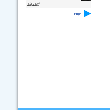
alexard
ещё