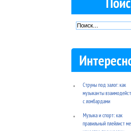
Поис
Интересн
Струны под залог: как
музыканты взаимодейс
с ломбардами
Музыка и спорт: как
правильный плейлист м