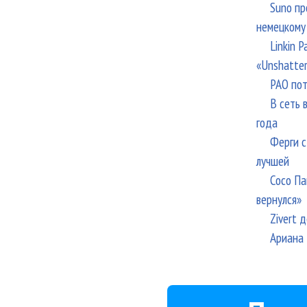
Suno пр
немецкому
Linkin 
«Unshatte
РАО пот
В сеть 
года
Ферги с
лучшей
Сосо Па
вернулся»
Zivert 
Ариана 