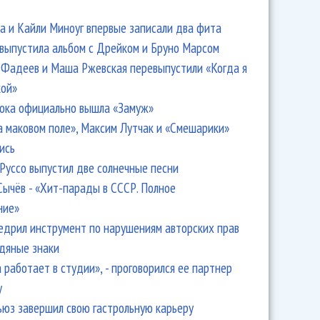
 и Кайли Миноуг впервые записали два фита
 выпустила альбом с Дрейком и Бруно Марсом
Фадеев и Маша Ржевская перевыпустили «Когда я
кой»
ока официально вышла «Замуж»
а маковом поле», Максим Лутчак и «Смешарики»
ись
Руссо выпустил две солнечные песни
Сычёв - «Хит-парады в СССР. Полное
ние»
едрил инструмент по нарушениям авторских прав
одяные знаки
 работает в студии», - проговорился ее партнер
y
ьюз завершил свою гастрольную карьеру