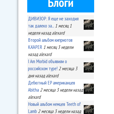
Блоги
ДИВИЗОР: Я еще не заходил
так далеко за...
1 месяц 1
неделя
назад
alexard
Второй альбом киприотов
KA'APER
1 месяц 3 недели
назад
alexard
I Am Morbid объявили о
российском туре!
2 месяца 3
дня
назад
alexard
Дебютный EP американцев
Abitha
2 месяца 3 недели
назад
alexard
Новый альбом немцев Teeth of
Lamb
2 месяца 3 недели
назад