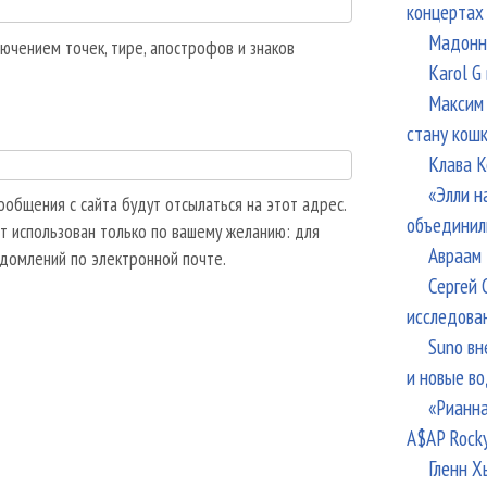
концертах
Мадонна
ючением точек, тире, апострофов и знаков
Karol G
Максим 
стану кош
Клава К
«Элли н
общения с сайта будут отсылаться на этот адрес.
объединил
т использован только по вашему желанию: для
Авраам 
едомлений по электронной почте.
Сергей 
исследова
Suno вн
и новые в
«Рианна
A$AP Rock
Гленн Х