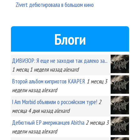
Zivert дебютировала в большом кино
Блоги
ДИВИЗОР: Я еще не заходил так далеко за...
1 месяц 1 неделя
назад
alexard
Второй альбом киприотов KA'APER
1 месяц 3
недели
назад
alexard
I Am Morbid объявили о российском туре!
2
месяца 4 дня
назад
alexard
Дебютный EP американцев Abitha
2 месяца 3
недели
назад
alexard