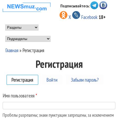
Перейти к основному
Подписывайтесь:
НОВОСТИ
содержанию
X
Facebook
18+
МУЗЫКИ И
Main menu
ШОУ БИЗНЕСА
Подразделы
NEWSMUZ.COM
Главная
»
Регистрация
Вы здесь
Регистрация
Регистрация
(активная вкладка)
Войти
Забыли пароль?
Имя пользователя
*
Пробелы разрешены; знаки пунктуации запрещены, за исключением