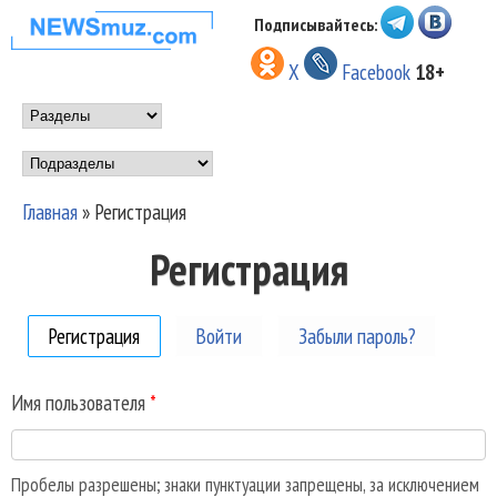
Перейти к основному
Подписывайтесь:
НОВОСТИ
содержанию
X
Facebook
18+
МУЗЫКИ И
Main menu
ШОУ БИЗНЕСА
Подразделы
NEWSMUZ.COM
Главная
»
Регистрация
Вы здесь
Регистрация
Регистрация
(активная вкладка)
Войти
Забыли пароль?
Имя пользователя
*
Пробелы разрешены; знаки пунктуации запрещены, за исключением