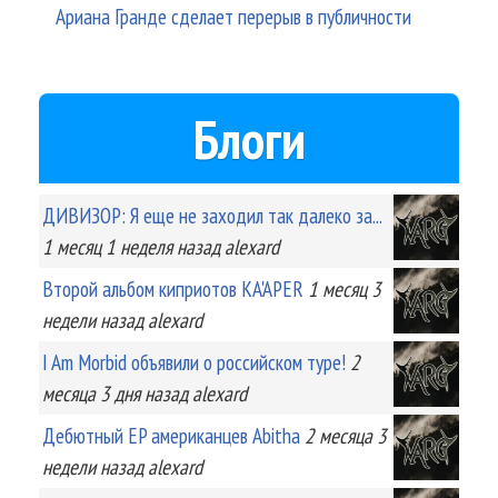
Ариана Гранде сделает перерыв в публичности
Блоги
ДИВИЗОР: Я еще не заходил так далеко за...
1 месяц 1 неделя
назад
alexard
Второй альбом киприотов KA'APER
1 месяц 3
недели
назад
alexard
I Am Morbid объявили о российском туре!
2
месяца 3 дня
назад
alexard
Дебютный EP американцев Abitha
2 месяца 3
недели
назад
alexard