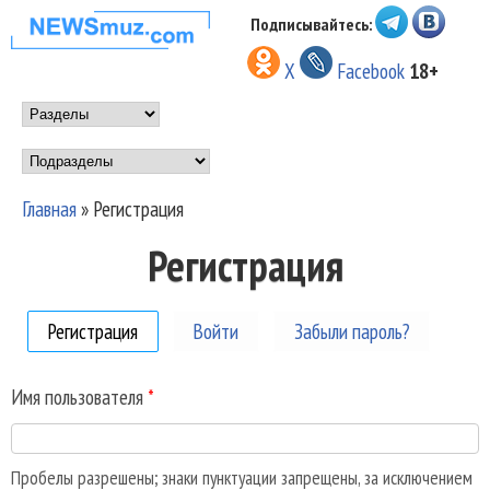
Перейти к основному
Подписывайтесь:
НОВОСТИ
содержанию
X
Facebook
18+
МУЗЫКИ И
Main menu
ШОУ БИЗНЕСА
Подразделы
NEWSMUZ.COM
Главная
»
Регистрация
Вы здесь
Регистрация
Регистрация
(активная вкладка)
Войти
Забыли пароль?
Имя пользователя
*
Пробелы разрешены; знаки пунктуации запрещены, за исключением