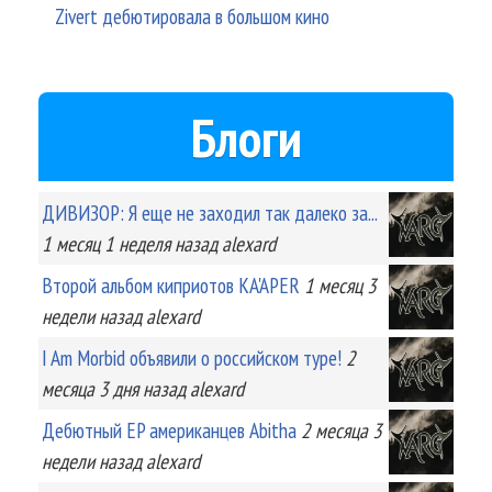
Zivert дебютировала в большом кино
Блоги
ДИВИЗОР: Я еще не заходил так далеко за...
1 месяц 1 неделя
назад
alexard
Второй альбом киприотов KA'APER
1 месяц 3
недели
назад
alexard
I Am Morbid объявили о российском туре!
2
месяца 3 дня
назад
alexard
Дебютный EP американцев Abitha
2 месяца 3
недели
назад
alexard