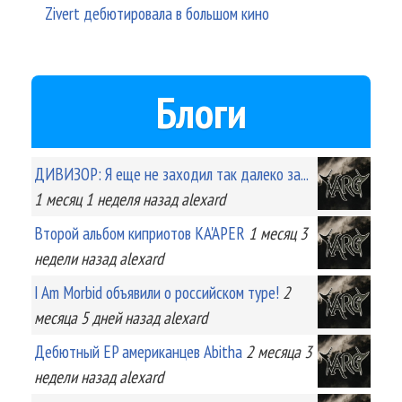
Zivert дебютировала в большом кино
Блоги
ДИВИЗОР: Я еще не заходил так далеко за...
1 месяц 1 неделя
назад
alexard
Второй альбом киприотов KA'APER
1 месяц 3
недели
назад
alexard
I Am Morbid объявили о российском туре!
2
месяца 5 дней
назад
alexard
Дебютный EP американцев Abitha
2 месяца 3
недели
назад
alexard