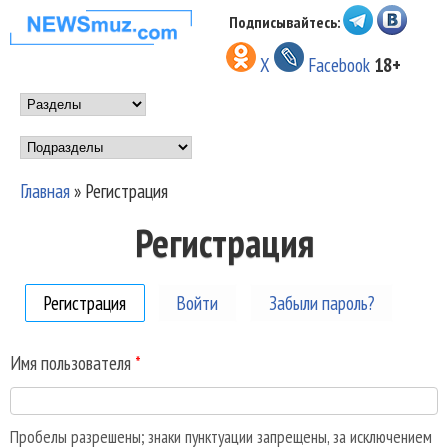
Перейти к основному
Подписывайтесь:
НОВОСТИ
содержанию
X
Facebook
18+
МУЗЫКИ И
Main menu
ШОУ БИЗНЕСА
Подразделы
NEWSMUZ.COM
Главная
»
Регистрация
Вы здесь
Регистрация
Регистрация
(активная вкладка)
Войти
Забыли пароль?
Имя пользователя
*
Пробелы разрешены; знаки пунктуации запрещены, за исключением