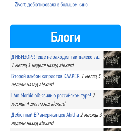
Zivert дебютировала в большом кино
Блоги
ДИВИЗОР: Я еще не заходил так далеко за...
1 месяц 1 неделя
назад
alexard
Второй альбом киприотов KA'APER
1 месяц 3
недели
назад
alexard
I Am Morbid объявили о российском туре!
2
месяца 4 дня
назад
alexard
Дебютный EP американцев Abitha
2 месяца 3
недели
назад
alexard