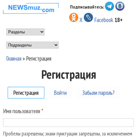
Перейти к основному
Подписывайтесь:
НОВОСТИ
содержанию
X
Facebook
18+
МУЗЫКИ И
Main menu
ШОУ БИЗНЕСА
Подразделы
NEWSMUZ.COM
Главная
»
Регистрация
Вы здесь
Регистрация
Регистрация
(активная вкладка)
Войти
Забыли пароль?
Имя пользователя
*
Пробелы разрешены; знаки пунктуации запрещены, за исключением