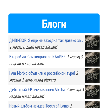
Блоги
ДИВИЗОР: Я еще не заходил так далеко за...
1 месяц 6 дней
назад
alexard
Второй альбом киприотов KA'APER
1 месяц 3
недели
назад
alexard
I Am Morbid объявили о российском туре!
2
месяца 1 день
назад
alexard
Дебютный EP американцев Abitha
2 месяца 3
недели
назад
alexard
Новый альбом немцев Teeth of Lamb
2