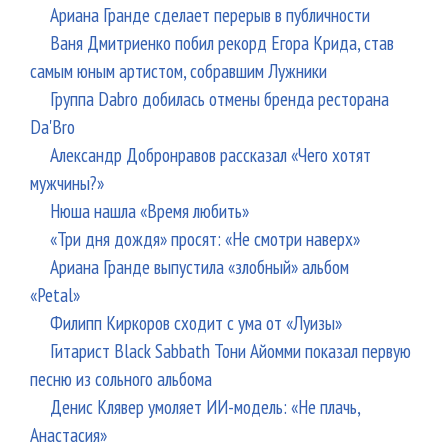
Ариана Гранде сделает перерыв в публичности
Ваня Дмитриенко побил рекорд Егора Крида, став
самым юным артистом, собравшим Лужники
Группа Dabro добилась отмены бренда ресторана
Da'Bro
Александр Добронравов рассказал «Чего хотят
мужчины?»
Нюша нашла «Время любить»
«Три дня дождя» просят: «Не смотри наверх»
Ариана Гранде выпустила «злобный» альбом
«Petal»
Филипп Киркоров сходит с ума от «Луизы»
Гитарист Black Sabbath Тони Айомми показал первую
песню из сольного альбома
Денис Клявер умоляет ИИ-модель: «Не плачь,
Анастасия»