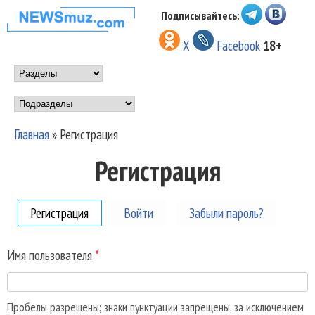
Перейти к основному
Подписывайтесь:
НОВОСТИ
содержанию
X
Facebook
18+
МУЗЫКИ И
Main menu
ШОУ БИЗНЕСА
Подразделы
NEWSMUZ.COM
Главная
»
Регистрация
Вы здесь
Регистрация
Регистрация
(активная вкладка)
Войти
Забыли пароль?
Имя пользователя
*
Пробелы разрешены; знаки пунктуации запрещены, за исключением