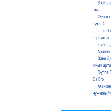
В сеть 
года
Ферги с
лучшей
Сосо Па
вернулся»
Zivert 
Ариана 
Ваня Дм
юным арти
Группа 
Da'Bro
Алексан
мужчины?»