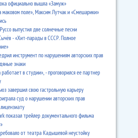
ока официально вышла «Замуж»
а маковом поле», Максим Лутчак и «Смешарики»
ись
Руссо выпустил две солнечные песни
Сычёв - «Хит-парады в СССР. Полное
ние»
едрил инструмент по нарушениям авторских прав
одяные знаки
 работает в студии», - проговорился ее партнер
y
ьюз завершил свою гастрольную карьеру
оиграла суд о нарушении авторских прав
 лицензиату
Park показал трейлер документального фильма
r»
ребовало от театра Кадышевой неустойку