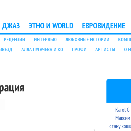
Перейти к основному
содержанию
ДЖАЗ
ЭТНО И WORLD
ЕВРОВИДЕНИЕ
РЕЦЕНЗИИ
ИНТЕРВЬЮ
ЛЮБОВНЫЕ ИСТОРИИ
КОМП
ЗВЕЗД
АЛЛА ПУГАЧЕВА И КО
ПРОФИ
АРТИСТЫ
О 
трация
Karol G
Максим 
стану кош