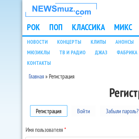
НОВОСТИ
МУЗЫКИ И
РОК
ПОП
КЛАССИКА
МИКС
Main menu
ШОУ БИЗНЕСА
НОВОСТИ
КОНЦЕРТЫ
КЛИПЫ
АНОНСЫ
Подразделы
МЮЗИКЛЫ
ТВ И РАДИО
ДЖАЗ
ФАБРИКА 
NEWSMUZ.COM
КОНТАКТЫ
Главная
»
Регистрация
Вы здесь
Регис
Регистрация
(активная вкладка)
Войти
Забыли пароль?
Имя пользователя
*