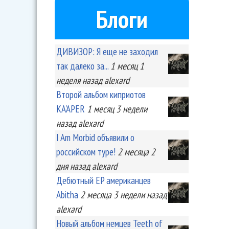
Блоги
ДИВИЗОР: Я еще не заходил
так далеко за...
1 месяц 1
неделя
назад
alexard
Второй альбом киприотов
KA'APER
1 месяц 3 недели
назад
alexard
I Am Morbid объявили о
российском туре!
2 месяца 2
дня
назад
alexard
Дебютный EP американцев
Abitha
2 месяца 3 недели
назад
alexard
Новый альбом немцев Teeth of