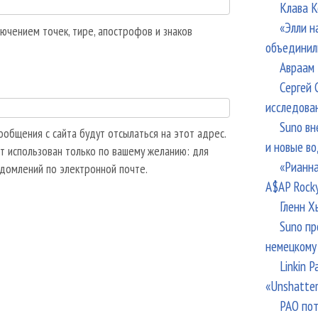
Клава К
«Элли н
ючением точек, тире, апострофов и знаков
объединил
Авраам 
Сергей 
исследова
Suno вн
общения с сайта будут отсылаться на этот адрес.
и новые в
т использован только по вашему желанию: для
«Рианна
едомлений по электронной почте.
A$AP Rock
Гленн Х
Suno пр
немецкому
Linkin 
«Unshatte
РАО пот