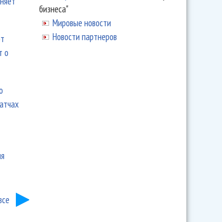
еняет
бизнеса"
Мировые новости
Новости партнеров
ют
т о
ю
матчах
ия
все