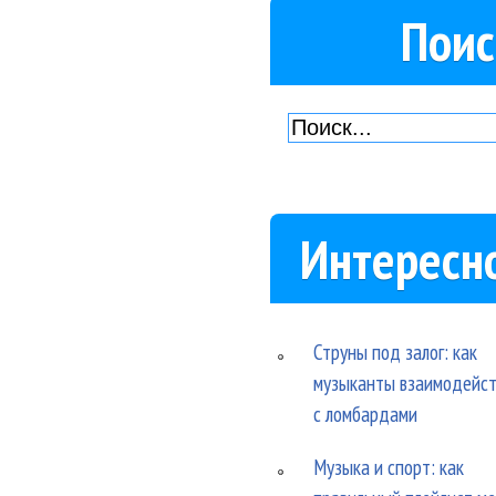
Поис
Интересн
Струны под залог: как
музыканты взаимодейс
с ломбардами
Музыка и спорт: как