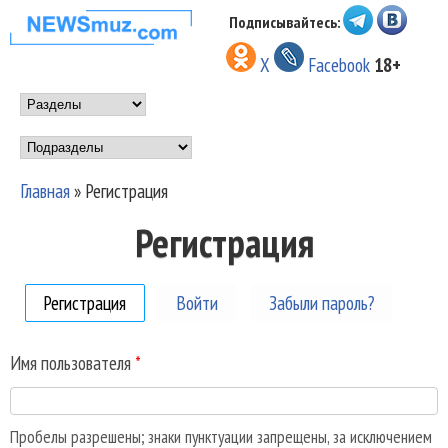
Перейти к основному
Подписывайтесь:
НОВОСТИ
содержанию
X
Facebook
18+
МУЗЫКИ И
Main menu
ШОУ БИЗНЕСА
Подразделы
NEWSMUZ.COM
Главная
»
Регистрация
Вы здесь
Регистрация
Регистрация
(активная вкладка)
Войти
Забыли пароль?
Имя пользователя
*
Пробелы разрешены; знаки пунктуации запрещены, за исключением