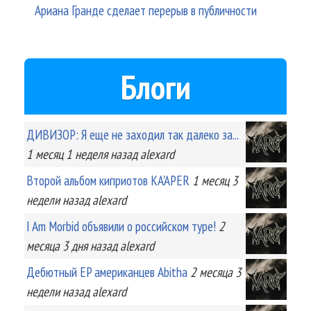
Ариана Гранде сделает перерыв в публичности
Блоги
ДИВИЗОР: Я еще не заходил так далеко за...
1 месяц 1 неделя
назад
alexard
Второй альбом киприотов KA'APER
1 месяц 3
недели
назад
alexard
I Am Morbid объявили о российском туре!
2
месяца 3 дня
назад
alexard
Дебютный EP американцев Abitha
2 месяца 3
недели
назад
alexard