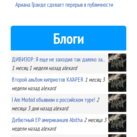
Ариана Гранде сделает перерыв в публичности
Блоги
ДИВИЗОР: Я еще не заходил так далеко за...
1 месяц 1 неделя
назад
alexard
Второй альбом киприотов KA'APER
1 месяц 3
недели
назад
alexard
I Am Morbid объявили о российском туре!
2
месяца 3 дня
назад
alexard
Дебютный EP американцев Abitha
2 месяца 3
недели
назад
alexard