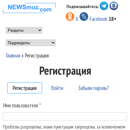
Перейти к основному
Подписывайтесь:
НОВОСТИ
содержанию
X
Facebook
18+
МУЗЫКИ И
Main menu
ШОУ БИЗНЕСА
Подразделы
NEWSMUZ.COM
Главная
»
Регистрация
Вы здесь
Регистрация
Регистрация
(активная вкладка)
Войти
Забыли пароль?
Имя пользователя
*
Пробелы разрешены; знаки пунктуации запрещены, за исключением