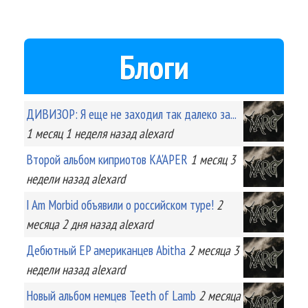
Блоги
ДИВИЗОР: Я еще не заходил так далеко за...
1 месяц 1 неделя
назад
alexard
Второй альбом киприотов KA'APER
1 месяц 3
недели
назад
alexard
I Am Morbid объявили о российском туре!
2
месяца 2 дня
назад
alexard
Дебютный EP американцев Abitha
2 месяца 3
недели
назад
alexard
Новый альбом немцев Teeth of Lamb
2 месяца