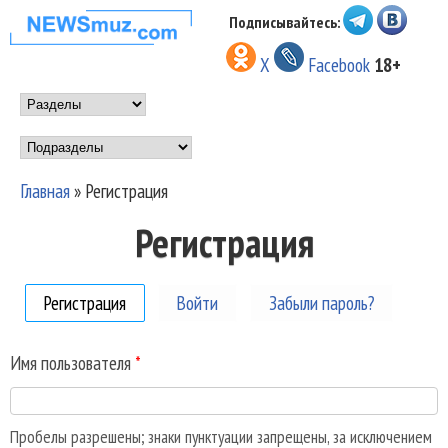
Перейти к основному
Подписывайтесь:
НОВОСТИ
содержанию
X
Facebook
18+
МУЗЫКИ И
Main menu
ШОУ БИЗНЕСА
Подразделы
NEWSMUZ.COM
Главная
»
Регистрация
Вы здесь
Регистрация
Регистрация
(активная вкладка)
Войти
Забыли пароль?
Имя пользователя
*
Пробелы разрешены; знаки пунктуации запрещены, за исключением