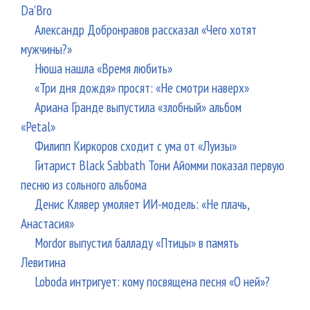
Da'Bro
Александр Добронравов рассказал «Чего хотят
мужчины?»
Нюша нашла «Время любить»
«Три дня дождя» просят: «Не смотри наверх»
Ариана Гранде выпустила «злобный» альбом
«Petal»
Филипп Киркоров сходит с ума от «Луизы»
Гитарист Black Sabbath Тони Айомми показал первую
песню из сольного альбома
Денис Клявер умоляет ИИ-модель: «Не плачь,
Анастасия»
Mordor выпустил балладу «Птицы» в память
Левитина
Loboda интригует: кому посвящена песня «О ней»?