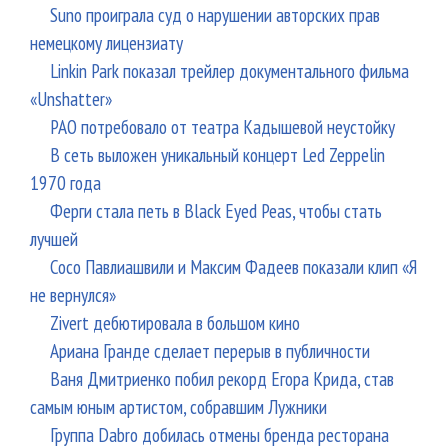
Suno проиграла суд о нарушении авторских прав
немецкому лицензиату
Linkin Park показал трейлер документального фильма
«Unshatter»
РАО потребовало от театра Кадышевой неустойку
В сеть выложен уникальный концерт Led Zeppelin
1970 года
Ферги стала петь в Black Eyed Peas, чтобы стать
лучшей
Сосо Павлиашвили и Максим Фадеев показали клип «Я
не вернулся»
Zivert дебютировала в большом кино
Ариана Гранде сделает перерыв в публичности
Ваня Дмитриенко побил рекорд Егора Крида, став
самым юным артистом, собравшим Лужники
Группа Dabro добилась отмены бренда ресторана