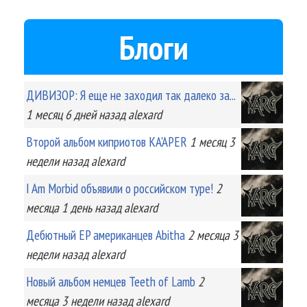
Блоги
ДИВИЗОР: Я еще не заходил так далеко за...
1 месяц 6 дней
назад
alexard
Второй альбом киприотов KA'APER
1 месяц 3
недели
назад
alexard
I Am Morbid объявили о российском туре!
2
месяца 1 день
назад
alexard
Дебютный EP американцев Abitha
2 месяца 3
недели
назад
alexard
Новый альбом немцев Teeth of Lamb
2
месяца 3 недели
назад
alexard