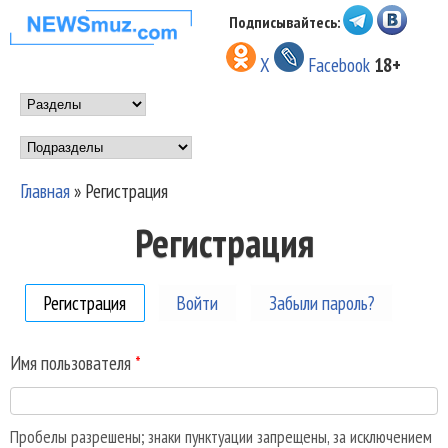
Перейти к основному
Подписывайтесь:
НОВОСТИ
содержанию
X
Facebook
18+
МУЗЫКИ И
Main menu
ШОУ БИЗНЕСА
Подразделы
NEWSMUZ.COM
Главная
»
Регистрация
Вы здесь
Регистрация
Регистрация
(активная вкладка)
Войти
Забыли пароль?
Имя пользователя
*
Пробелы разрешены; знаки пунктуации запрещены, за исключением