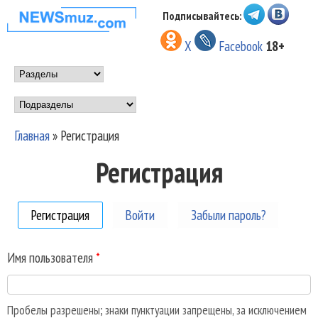
Перейти к основному
Подписывайтесь:
НОВОСТИ
содержанию
X
Facebook
18+
МУЗЫКИ И
Main menu
ШОУ БИЗНЕСА
Подразделы
NEWSMUZ.COM
Главная
»
Регистрация
Вы здесь
Регистрация
Регистрация
(активная вкладка)
Войти
Забыли пароль?
Имя пользователя
*
Пробелы разрешены; знаки пунктуации запрещены, за исключением