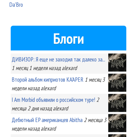
Da'Bro
Блоги
ДИВИЗОР: Я еще не заходил так далеко за...
1 месяц 1 неделя
назад
alexard
Второй альбом киприотов KA'APER
1 месяц 3
недели
назад
alexard
I Am Morbid объявили о российском туре!
2
месяца 2 дня
назад
alexard
Дебютный EP американцев Abitha
2 месяца 3
недели
назад
alexard