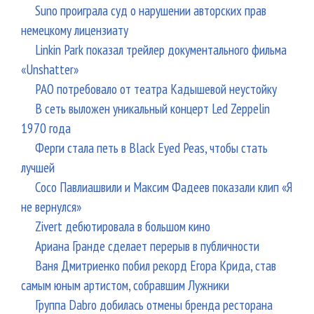
Suno проиграла суд о нарушении авторских прав
немецкому лицензиату
Linkin Park показал трейлер документального фильма
«Unshatter»
РАО потребовало от театра Кадышевой неустойку
В сеть выложен уникальный концерт Led Zeppelin
1970 года
Ферги стала петь в Black Eyed Peas, чтобы стать
лучшей
Сосо Павлиашвили и Максим Фадеев показали клип «Я
не вернулся»
Zivert дебютировала в большом кино
Ариана Гранде сделает перерыв в публичности
Ваня Дмитриенко побил рекорд Егора Крида, став
самым юным артистом, собравшим Лужники
Группа Dabro добилась отмены бренда ресторана