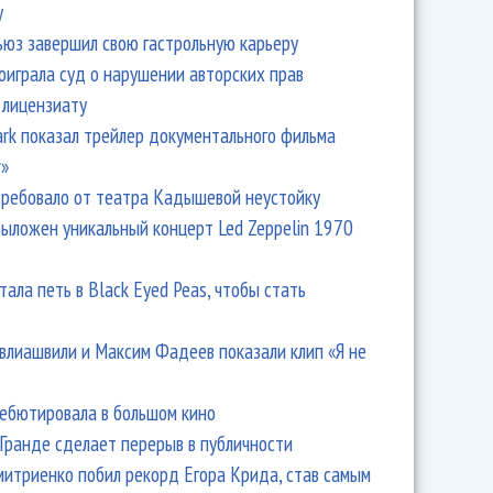
y
ьюз завершил свою гастрольную карьеру
оиграла суд о нарушении авторских прав
 лицензиату
Park показал трейлер документального фильма
r»
ребовало от театра Кадышевой неустойку
выложен уникальный концерт Led Zeppelin 1970
тала петь в Black Eyed Peas, чтобы стать
влиашвили и Максим Фадеев показали клип «Я не
дебютировала в большом кино
Гранде сделает перерыв в публичности
итриенко побил рекорд Егора Крида, став самым