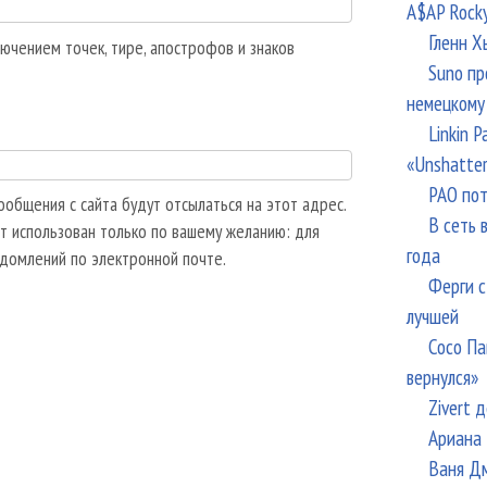
A$AP Rock
Гленн Х
ючением точек, тире, апострофов и знаков
Suno пр
немецкому
Linkin 
«Unshatte
РАО пот
общения с сайта будут отсылаться на этот адрес.
В сеть 
т использован только по вашему желанию: для
года
едомлений по электронной почте.
Ферги с
лучшей
Сосо Па
вернулся»
Zivert 
Ариана 
Ваня Дм