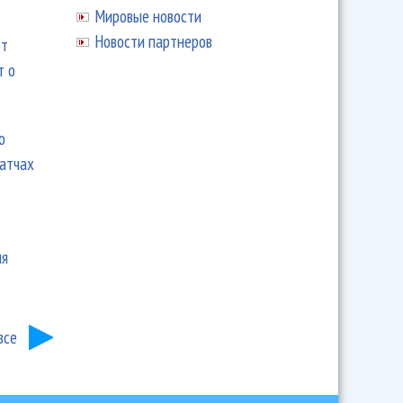
Мировые новости
Новости партнеров
ют
т о
ю
матчах
ия
все