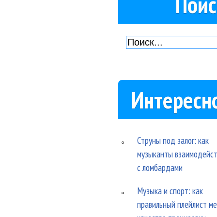
Поис
Интересн
Струны под залог: как
музыканты взаимодейс
с ломбардами
Музыка и спорт: как
правильный плейлист м