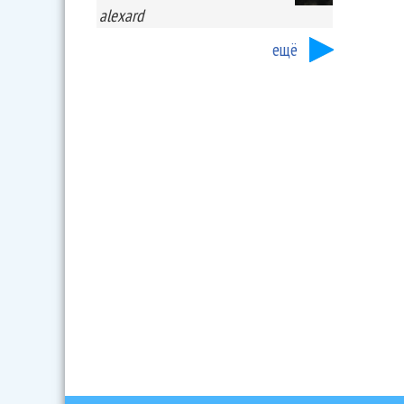
alexard
ещё