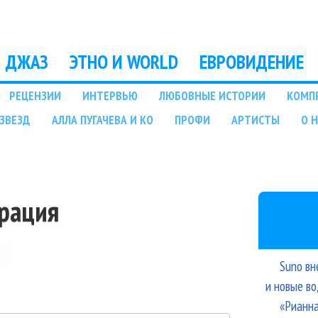
Перейти к основному
содержанию
ДЖАЗ
ЭТНО И WORLD
ЕВРОВИДЕНИЕ
РЕЦЕНЗИИ
ИНТЕРВЬЮ
ЛЮБОВНЫЕ ИСТОРИИ
КОМП
ЗВЕЗД
АЛЛА ПУГАЧЕВА И КО
ПРОФИ
АРТИСТЫ
О 
трация
Suno вн
и новые в
«Рианна