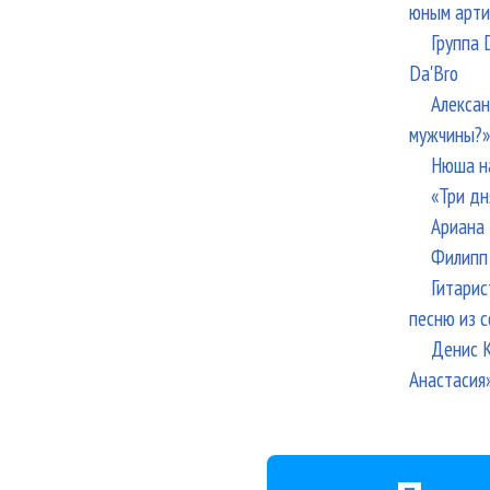
юным арти
Группа 
Da'Bro
Алексан
мужчины?»
Нюша н
«Три дн
Ариана 
Филипп 
Гитарис
песню из с
Денис К
Анастасия