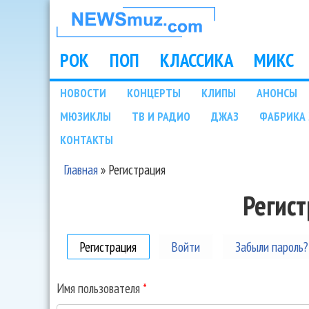
НОВОСТИ
МУЗЫКИ И
РОК
ПОП
КЛАССИКА
МИКС
Main menu
ШОУ БИЗНЕСА
НОВОСТИ
КОНЦЕРТЫ
КЛИПЫ
АНОНСЫ
Подразделы
МЮЗИКЛЫ
ТВ И РАДИО
ДЖАЗ
ФАБРИКА 
NEWSMUZ.COM
КОНТАКТЫ
Главная
»
Регистрация
Вы здесь
Регис
Регистрация
(активная вкладка)
Войти
Забыли пароль?
Имя пользователя
*