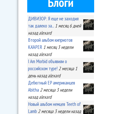
Блоги
ДИВИЗОР: Я еще не заходил
так далеко за...
1 месяц 6 дней
назад
alexard
Второй альбом киприотов
KA'APER
1 месяц 3 недели
назад
alexard
I Am Morbid объявили о
российском туре!
2 месяца 1
день
назад
alexard
Дебютный EP американцев
Abitha
2 месяца 3 недели
назад
alexard
Новый альбом немцев Teeth of
Lamb
2 месяца 3 недели
назад