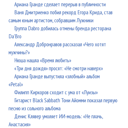
Ариана Гранде сделает перерыв в публичности
Ваня Дмитриенко побил рекорд Егора Крида, став
самым юным артистом, собравшим Лужники
Группа Dabro добилась отмены бренда ресторана
Da'Bro
Александр Добронравов рассказал «Чего хотят
мужчины?»
Нюша нашла «Время любить»
«Три дня дождя» просят: «Не смотри наверх»
Ариана Гранде выпустила «злобный» альбом
«Petal»
Филипп Киркоров сходит с ума от «Луизы»
Гитарист Black Sabbath Тони Айомми показал первую
песню из сольного альбома
Денис Клявер умоляет ИИ-модель: «Не плачь,
Анастасия»