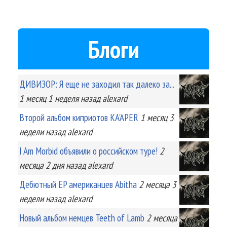
Блоги
ДИВИЗОР: Я еще не заходил так далеко за...
1 месяц 1 неделя
назад
alexard
Второй альбом киприотов KA'APER
1 месяц 3
недели
назад
alexard
I Am Morbid объявили о российском туре!
2
месяца 2 дня
назад
alexard
Дебютный EP американцев Abitha
2 месяца 3
недели
назад
alexard
Новый альбом немцев Teeth of Lamb
2 месяца