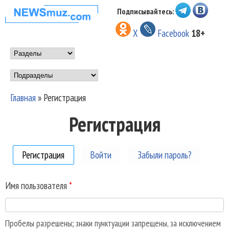
Перейти к основному
Подписывайтесь:
НОВОСТИ
содержанию
X
Facebook
18+
МУЗЫКИ И
Main menu
ШОУ БИЗНЕСА
Подразделы
NEWSMUZ.COM
Главная
»
Регистрация
Вы здесь
Регистрация
Регистрация
(активная вкладка)
Войти
Забыли пароль?
Имя пользователя
*
Пробелы разрешены; знаки пунктуации запрещены, за исключением