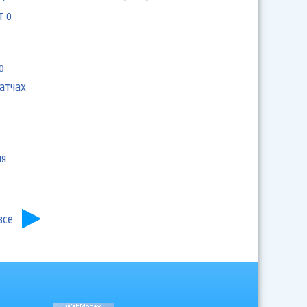
т о
ю
матчах
ия
все