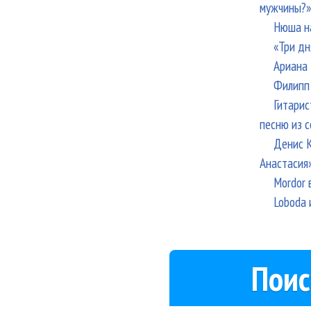
мужчины?»
Нюша н
«Три дн
Ариана 
Филипп 
Гитарис
песню из с
Денис К
Анастасия
Mordor 
Loboda 
Поис