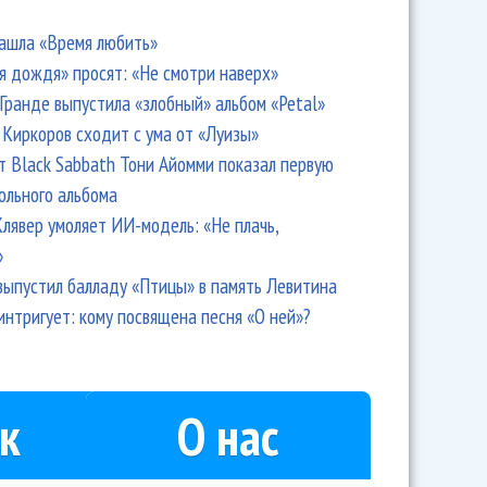
ашла «Время любить»
я дождя» просят: «Не смотри наверх»
Гранде выпустила «злобный» альбом «Petal»
Киркоров сходит с ума от «Луизы»
т Black Sabbath Тони Айомми показал первую
ольного альбома
лявер умоляет ИИ-модель: «Не плачь,
»
выпустил балладу «Птицы» в память Левитина
интригует: кому посвящена песня «О ней»?
к
О нас