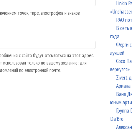
Linkin 
«Unshatte
ючением точек, тире, апострофов и знаков
РАО пот
В сеть 
года
Ферги с
лучшей
общения с сайта будут отсылаться на этот адрес.
Сосо Па
т использован только по вашему желанию: для
вернулся»
едомлений по электронной почте.
Zivert 
Ариана 
Ваня Дм
юным арти
Группа 
Da'Bro
Алексан