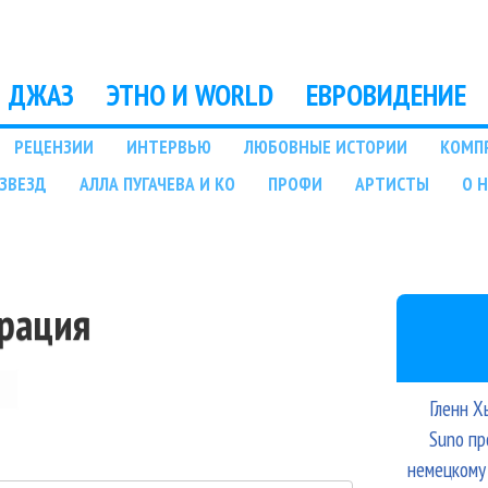
Перейти к основному
содержанию
ДЖАЗ
ЭТНО И WORLD
ЕВРОВИДЕНИЕ
РЕЦЕНЗИИ
ИНТЕРВЬЮ
ЛЮБОВНЫЕ ИСТОРИИ
КОМП
ЗВЕЗД
АЛЛА ПУГАЧЕВА И КО
ПРОФИ
АРТИСТЫ
О 
трация
Гленн Х
Suno пр
немецкому