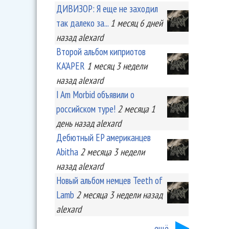
ДИВИЗОР: Я еще не заходил
так далеко за...
1 месяц 6 дней
назад
alexard
Второй альбом киприотов
KA'APER
1 месяц 3 недели
назад
alexard
I Am Morbid объявили о
российском туре!
2 месяца 1
день
назад
alexard
Дебютный EP американцев
Abitha
2 месяца 3 недели
назад
alexard
Новый альбом немцев Teeth of
Lamb
2 месяца 3 недели
назад
alexard
ещё