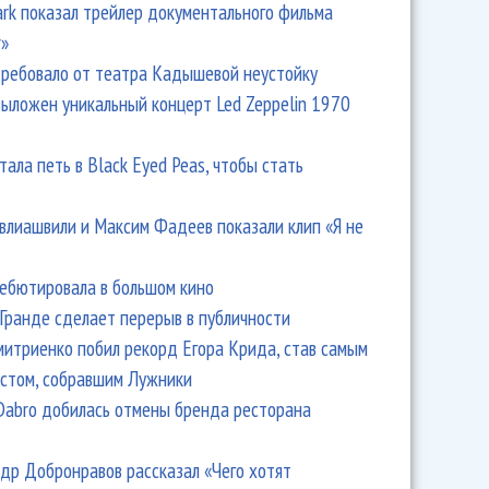
Park показал трейлер документального фильма
r»
ребовало от театра Кадышевой неустойку
выложен уникальный концерт Led Zeppelin 1970
тала петь в Black Eyed Peas, чтобы стать
влиашвили и Максим Фадеев показали клип «Я не
дебютировала в большом кино
Гранде сделает перерыв в публичности
итриенко побил рекорд Егора Крида, став самым
стом, собравшим Лужники
Dabro добилась отмены бренда ресторана
др Добронравов рассказал «Чего хотят