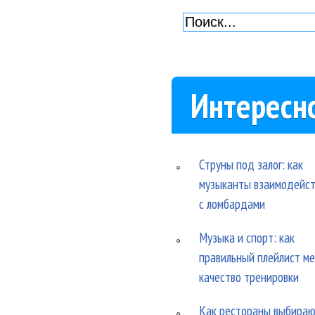
Интересн
Струны под залог: как
музыканты взаимодейс
с ломбардами
Музыка и спорт: как
правильный плейлист м
качество тренировки
Как рестораны выбира