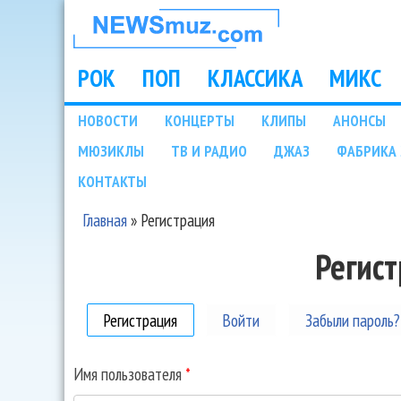
НОВОСТИ
МУЗЫКИ И
РОК
ПОП
КЛАССИКА
МИКС
Main menu
ШОУ БИЗНЕСА
НОВОСТИ
КОНЦЕРТЫ
КЛИПЫ
АНОНСЫ
Подразделы
МЮЗИКЛЫ
ТВ И РАДИО
ДЖАЗ
ФАБРИКА 
NEWSMUZ.COM
КОНТАКТЫ
Главная
»
Регистрация
Вы здесь
Регис
Регистрация
(активная вкладка)
Войти
Забыли пароль?
Имя пользователя
*