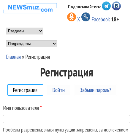
Перейти к основному
Подписывайтесь:
НОВОСТИ
содержанию
X
Facebook
18+
МУЗЫКИ И
Main menu
ШОУ БИЗНЕСА
Подразделы
NEWSMUZ.COM
Главная
»
Регистрация
Вы здесь
Регистрация
Регистрация
(активная вкладка)
Войти
Забыли пароль?
Имя пользователя
*
Пробелы разрешены; знаки пунктуации запрещены, за исключением