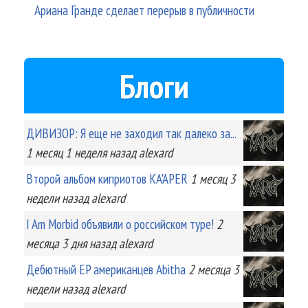
Ариана Гранде сделает перерыв в публичности
Блоги
ДИВИЗОР: Я еще не заходил так далеко за...
1 месяц 1 неделя
назад
alexard
Второй альбом киприотов KA'APER
1 месяц 3
недели
назад
alexard
I Am Morbid объявили о российском туре!
2
месяца 3 дня
назад
alexard
Дебютный EP американцев Abitha
2 месяца 3
недели
назад
alexard