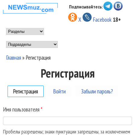
Перейти к основному
Подписывайтесь:
НОВОСТИ
содержанию
X
Facebook
18+
МУЗЫКИ И
Main menu
ШОУ БИЗНЕСА
Подразделы
NEWSMUZ.COM
Главная
»
Регистрация
Вы здесь
Регистрация
Регистрация
(активная вкладка)
Войти
Забыли пароль?
Имя пользователя
*
Пробелы разрешены; знаки пунктуации запрещены, за исключением