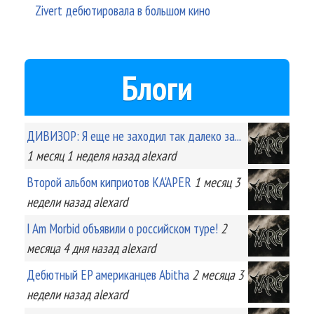
Zivert дебютировала в большом кино
Блоги
ДИВИЗОР: Я еще не заходил так далеко за...
1 месяц 1 неделя
назад
alexard
Второй альбом киприотов KA'APER
1 месяц 3
недели
назад
alexard
I Am Morbid объявили о российском туре!
2
месяца 4 дня
назад
alexard
Дебютный EP американцев Abitha
2 месяца 3
недели
назад
alexard