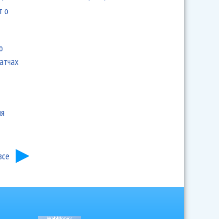
т о
ю
матчах
ия
все