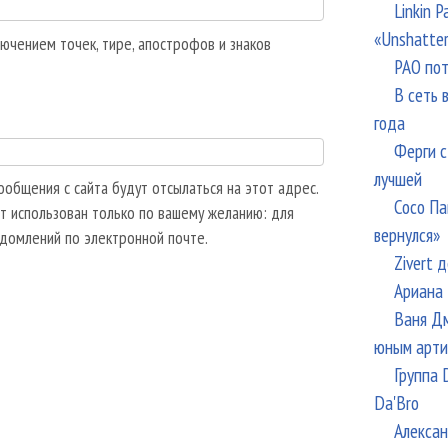
Linkin 
«Unshatte
ючением точек, тире, апострофов и знаков
РАО пот
В сеть 
года
Ферги с
лучшей
общения с сайта будут отсылаться на этот адрес.
Сосо Па
т использован только по вашему желанию: для
вернулся»
едомлений по электронной почте.
Zivert 
Ариана 
Ваня Дм
юным арти
Группа 
Da'Bro
Алексан