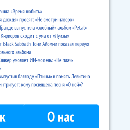
ашла «Время любить»
я дождя» просят: «Не смотри наверх»
Гранде выпустила «злобный» альбом «Petal»
Киркоров сходит с ума от «Луизы»
т Black Sabbath Тони Айомми показал первую
ольного альбома
лявер умоляет ИИ-модель: «Не плачь,
»
выпустил балладу «Птицы» в память Левитина
интригует: кому посвящена песня «О ней»?
к
О нас