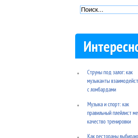
Интересн
Струны под залог: как
музыканты взаимодейс
с ломбардами
Музыка и спорт: как
правильный плейлист м
качество тренировки
Как рестораны выбира