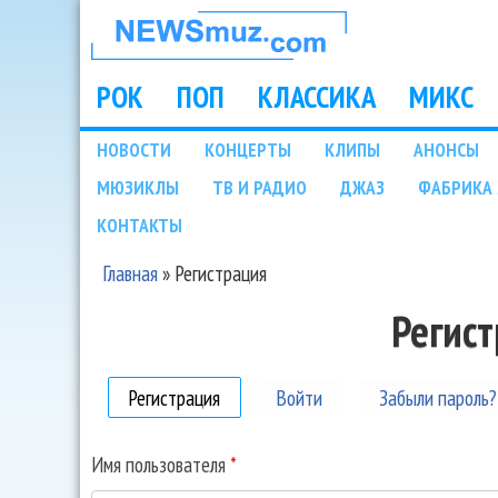
НОВОСТИ
МУЗЫКИ И
РОК
ПОП
КЛАССИКА
МИКС
Main menu
ШОУ БИЗНЕСА
НОВОСТИ
КОНЦЕРТЫ
КЛИПЫ
АНОНСЫ
Подразделы
МЮЗИКЛЫ
ТВ И РАДИО
ДЖАЗ
ФАБРИКА 
NEWSMUZ.COM
КОНТАКТЫ
Главная
»
Регистрация
Вы здесь
Регис
Регистрация
(активная вкладка)
Войти
Забыли пароль?
Имя пользователя
*