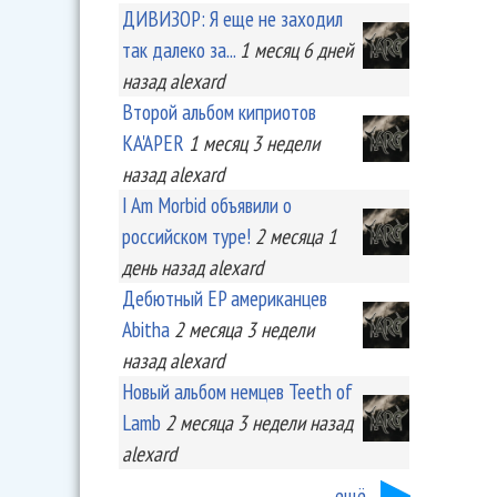
ДИВИЗОР: Я еще не заходил
так далеко за...
1 месяц 6 дней
назад
alexard
Второй альбом киприотов
KA'APER
1 месяц 3 недели
назад
alexard
I Am Morbid объявили о
российском туре!
2 месяца 1
день
назад
alexard
Дебютный EP американцев
Abitha
2 месяца 3 недели
назад
alexard
Новый альбом немцев Teeth of
Lamb
2 месяца 3 недели
назад
alexard
ещё