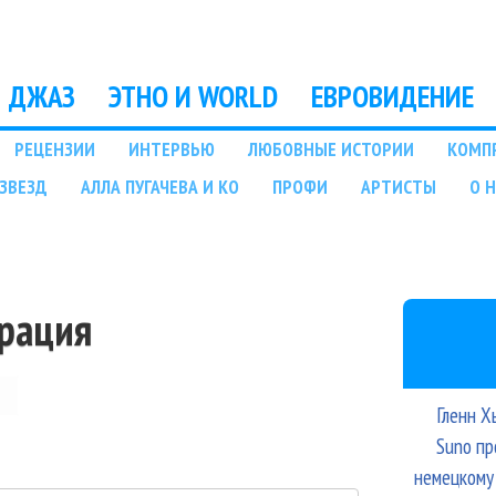
Перейти к основному
содержанию
ДЖАЗ
ЭТНО И WORLD
ЕВРОВИДЕНИЕ
РЕЦЕНЗИИ
ИНТЕРВЬЮ
ЛЮБОВНЫЕ ИСТОРИИ
КОМП
ЗВЕЗД
АЛЛА ПУГАЧЕВА И КО
ПРОФИ
АРТИСТЫ
О 
трация
Гленн Х
Suno пр
немецкому