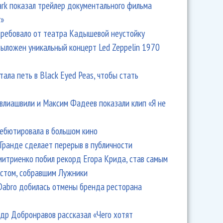
Park показал трейлер документального фильма
r»
ребовало от театра Кадышевой неустойку
выложен уникальный концерт Led Zeppelin 1970
тала петь в Black Eyed Peas, чтобы стать
влиашвили и Максим Фадеев показали клип «Я не
дебютировала в большом кино
Гранде сделает перерыв в публичности
итриенко побил рекорд Егора Крида, став самым
стом, собравшим Лужники
Dabro добилась отмены бренда ресторана
др Добронравов рассказал «Чего хотят