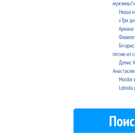
мужчины?»
Нюша н
«Три дн
Ариана 
Филипп 
Гитарис
песню из с
Денис К
Анастасия
Mordor 
Loboda 
Поис