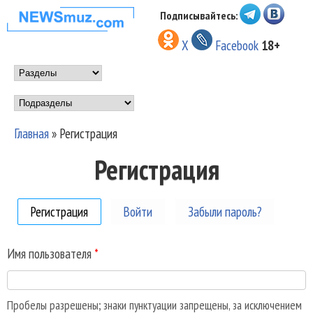
Перейти к основному
Подписывайтесь:
НОВОСТИ
содержанию
X
Facebook
18+
МУЗЫКИ И
Main menu
ШОУ БИЗНЕСА
Подразделы
NEWSMUZ.COM
Главная
»
Регистрация
Вы здесь
Регистрация
Регистрация
(активная вкладка)
Войти
Забыли пароль?
Имя пользователя
*
Пробелы разрешены; знаки пунктуации запрещены, за исключением