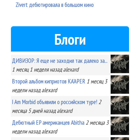
Zivert дебютировала в большом кино
Блоги
ДИВИЗОР: Я еще не заходил так далеко за...
1 месяц 1 неделя
назад
alexard
Второй альбом киприотов KA'APER
1 месяц 3
недели
назад
alexard
I Am Morbid объявили о российском туре!
2
месяца 5 дней
назад
alexard
Дебютный EP американцев Abitha
2 месяца 3
недели
назад
alexard