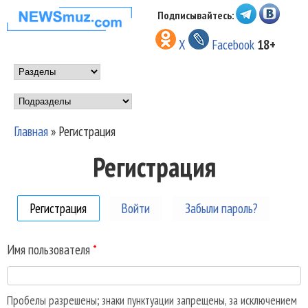
Перейти к основному
Подписывайтесь:
НОВОСТИ
содержанию
X
Facebook
18+
МУЗЫКИ И
Main menu
ШОУ БИЗНЕСА
Подразделы
NEWSMUZ.COM
Главная
»
Регистрация
Вы здесь
Регистрация
Регистрация
(активная вкладка)
Войти
Забыли пароль?
Имя пользователя
*
Пробелы разрешены; знаки пунктуации запрещены, за исключением