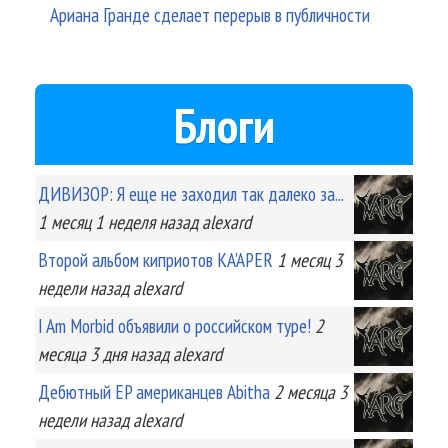
Ариана Гранде сделает перерыв в публичности
Блоги
ДИВИЗОР: Я еще не заходил так далеко за...
1 месяц 1 неделя
назад
alexard
Второй альбом киприотов KA'APER
1 месяц 3
недели
назад
alexard
I Am Morbid объявили о российском туре!
2
месяца 3 дня
назад
alexard
Дебютный EP американцев Abitha
2 месяца 3
недели
назад
alexard