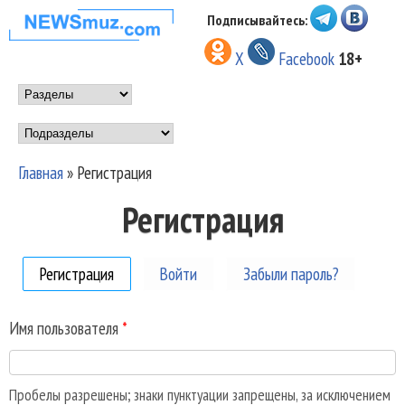
Перейти к основному
Подписывайтесь:
НОВОСТИ
содержанию
X
Facebook
18+
МУЗЫКИ И
Main menu
ШОУ БИЗНЕСА
Подразделы
NEWSMUZ.COM
Главная
»
Регистрация
Вы здесь
Регистрация
Регистрация
(активная вкладка)
Войти
Забыли пароль?
Имя пользователя
*
Пробелы разрешены; знаки пунктуации запрещены, за исключением