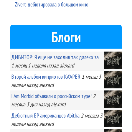
Zivert дебютировала в большом кино
Блоги
ДИВИЗОР: Я еще не заходил так далеко за...
1 месяц 1 неделя
назад
alexard
Второй альбом киприотов KA'APER
1 месяц 3
недели
назад
alexard
I Am Morbid объявили о российском туре!
2
месяца 3 дня
назад
alexard
Дебютный EP американцев Abitha
2 месяца 3
недели
назад
alexard