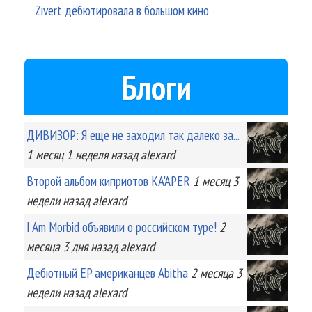
Zivert дебютировала в большом кино
Блоги
ДИВИЗОР: Я еще не заходил так далеко за...
1 месяц 1 неделя
назад
alexard
Второй альбом киприотов KA'APER
1 месяц 3
недели
назад
alexard
I Am Morbid объявили о российском туре!
2
месяца 3 дня
назад
alexard
Дебютный EP американцев Abitha
2 месяца 3
недели
назад
alexard