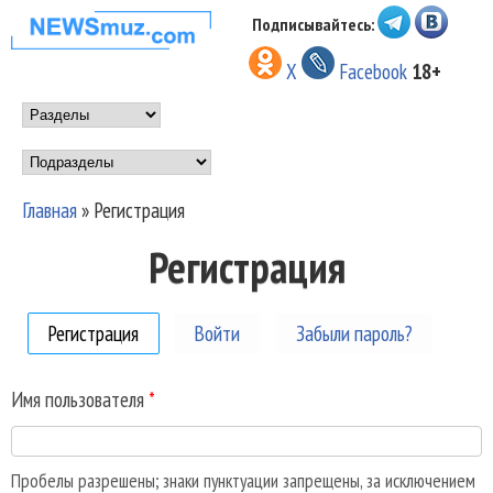
Перейти к основному
Подписывайтесь:
НОВОСТИ
содержанию
X
Facebook
18+
МУЗЫКИ И
Main menu
ШОУ БИЗНЕСА
Подразделы
NEWSMUZ.COM
Главная
»
Регистрация
Вы здесь
Регистрация
Регистрация
(активная вкладка)
Войти
Забыли пароль?
Имя пользователя
*
Пробелы разрешены; знаки пунктуации запрещены, за исключением