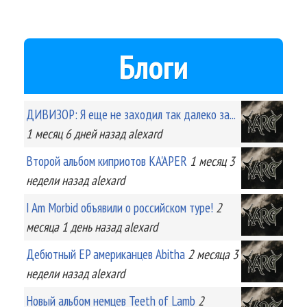
Блоги
ДИВИЗОР: Я еще не заходил так далеко за...
1 месяц 6 дней
назад
alexard
Второй альбом киприотов KA'APER
1 месяц 3
недели
назад
alexard
I Am Morbid объявили о российском туре!
2
месяца 1 день
назад
alexard
Дебютный EP американцев Abitha
2 месяца 3
недели
назад
alexard
Новый альбом немцев Teeth of Lamb
2