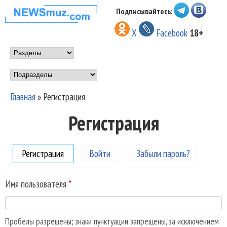
Перейти к основному
Подписывайтесь:
НОВОСТИ
содержанию
X
Facebook
18+
МУЗЫКИ И
Main menu
ШОУ БИЗНЕСА
Подразделы
NEWSMUZ.COM
Главная
»
Регистрация
Вы здесь
Регистрация
Регистрация
(активная вкладка)
Войти
Забыли пароль?
Имя пользователя
*
Пробелы разрешены; знаки пунктуации запрещены, за исключением