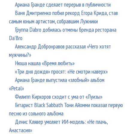
Ариана Гранде сделает перерыв в публичности
Ваня Дмитриенко побил рекорд Егора Крида, став
самым юным артистом, собравшим Лужники
Группа Dabro добилась отмены бренда ресторана
Da'Bro
Александр Добронравов рассказал «Чего хотят
мужчины?»
Нюша нашла «Время любить»
«Три дня дождя» просят: «Не смотри наверх»
Ариана Гранде выпустила «злобный» альбом
«Petal»
Филипп Киркоров сходит с ума от «Луизы»
Гитарист Black Sabbath Тони Айомми показал первую
песню из сольного альбома
Денис Клявер умоляет ИИ-модель: «Не плачь,
Анастасия»