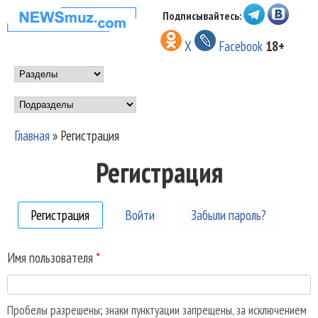
Перейти к основному
Подписывайтесь:
НОВОСТИ
содержанию
X
Facebook
18+
МУЗЫКИ И
Main menu
ШОУ БИЗНЕСА
Подразделы
NEWSMUZ.COM
Главная
»
Регистрация
Вы здесь
Регистрация
Регистрация
(активная вкладка)
Войти
Забыли пароль?
Имя пользователя
*
Пробелы разрешены; знаки пунктуации запрещены, за исключением