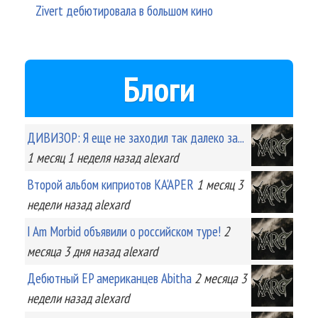
Zivert дебютировала в большом кино
Блоги
ДИВИЗОР: Я еще не заходил так далеко за...
1 месяц 1 неделя
назад
alexard
Второй альбом киприотов KA'APER
1 месяц 3
недели
назад
alexard
I Am Morbid объявили о российском туре!
2
месяца 3 дня
назад
alexard
Дебютный EP американцев Abitha
2 месяца 3
недели
назад
alexard