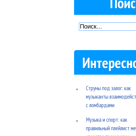
Поис
Интересн
Струны под залог: как
музыканты взаимодейс
с ломбардами
Музыка и спорт: как
правильный плейлист м