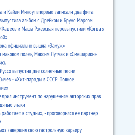
 и Кайли Миноуг впервые записали два фита
 выпустила альбом с Дрейком и Бруно Марсом
Фадеев и Маша Ржевская перевыпустили «Когда я
кой»
ока официально вышла «Замуж»
а маковом поле», Максим Лутчак и «Смешарики»
ись
Руссо выпустил две солнечные песни
Сычёв - «Хит-парады в СССР. Полное
ние»
едрил инструмент по нарушениям авторских прав
одяные знаки
 работает в студии», - проговорился ее партнер
y
ьюз завершил свою гастрольную карьеру