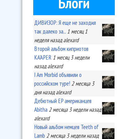
Блоги
ДИВИЗОР: Я еще не заходил
так далеко за...
1 месяц 1
неделя
назад
alexard
Второй альбом киприотов
KA'APER
1 месяц 3 недели
назад
alexard
I Am Morbid объявили о
российском туре!
2 месяца 3
дня
назад
alexard
Дебютный EP американцев
Abitha
2 месяца 3 недели
назад
alexard
Новый альбом немцев Teeth of
Lamb
2 месяца 3 недели
назад