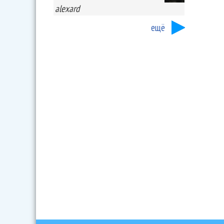
alexard
ещё