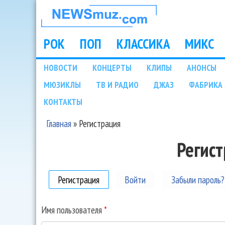
НОВОСТИ
МУЗЫКИ И
РОК
ПОП
КЛАССИКА
МИКС
Main menu
ШОУ БИЗНЕСА
НОВОСТИ
КОНЦЕРТЫ
КЛИПЫ
АНОНСЫ
Подразделы
МЮЗИКЛЫ
ТВ И РАДИО
ДЖАЗ
ФАБРИКА 
NEWSMUZ.COM
КОНТАКТЫ
Главная
»
Регистрация
Вы здесь
Регис
Регистрация
(активная вкладка)
Войти
Забыли пароль?
Имя пользователя
*