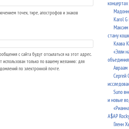
концертах
Мадонна
ючением точек, тире, апострофов и знаков
Karol G
Максим 
стану кош
Клава К
«Элли н
общения с сайта будут отсылаться на этот адрес.
объединил
т использован только по вашему желанию: для
Авраам 
едомлений по электронной почте.
Сергей 
исследова
Suno вн
и новые в
«Рианна
A$AP Rock
Гленн Х