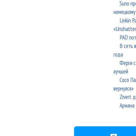
Suno пр
немецкому
Linkin 
«Unshatte
РАО пот
В сеть 
года
Ферги с
лучшей
Сосо Па
вернулся»
Zivert 
Ариана 