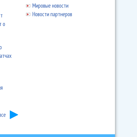
Мировые новости
Новости партнеров
ют
т о
ю
матчах
ия
все