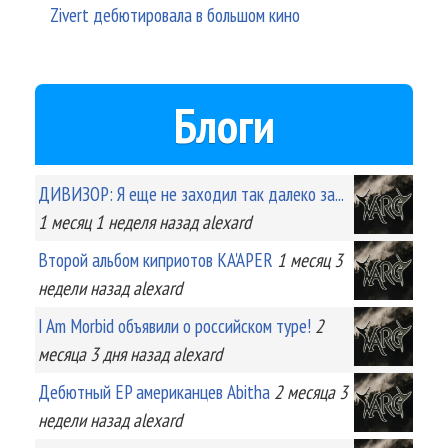
Zivert дебютировала в большом кино
Блоги
ДИВИЗОР: Я еще не заходил так далеко за...
1 месяц 1 неделя
назад
alexard
Второй альбом киприотов KA'APER
1 месяц 3
недели
назад
alexard
I Am Morbid объявили о российском туре!
2
месяца 3 дня
назад
alexard
Дебютный EP американцев Abitha
2 месяца 3
недели
назад
alexard