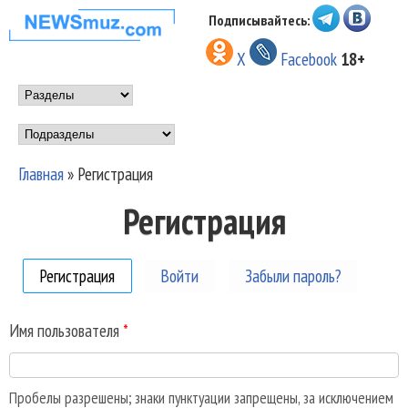
Перейти к основному
Подписывайтесь:
НОВОСТИ
содержанию
X
Facebook
18+
МУЗЫКИ И
Main menu
ШОУ БИЗНЕСА
Подразделы
NEWSMUZ.COM
Главная
»
Регистрация
Вы здесь
Регистрация
Регистрация
(активная вкладка)
Войти
Забыли пароль?
Имя пользователя
*
Пробелы разрешены; знаки пунктуации запрещены, за исключением