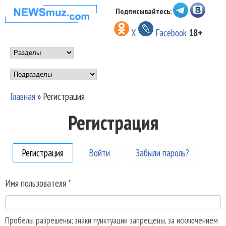
Перейти к основному
Подписывайтесь:
НОВОСТИ
содержанию
X
Facebook
18+
МУЗЫКИ И
Main menu
ШОУ БИЗНЕСА
Подразделы
NEWSMUZ.COM
Главная
»
Регистрация
Вы здесь
Регистрация
Регистрация
(активная вкладка)
Войти
Забыли пароль?
Имя пользователя
*
Пробелы разрешены; знаки пунктуации запрещены, за исключением