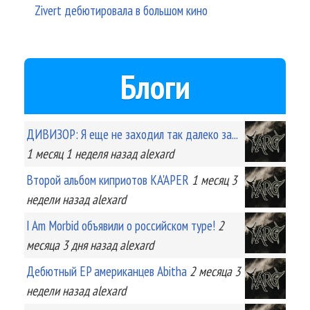
Zivert дебютировала в большом кино
Блоги
ДИВИЗОР: Я еще не заходил так далеко за...
1 месяц 1 неделя
назад
alexard
Второй альбом киприотов KA'APER
1 месяц 3
недели
назад
alexard
I Am Morbid объявили о российском туре!
2
месяца 3 дня
назад
alexard
Дебютный EP американцев Abitha
2 месяца 3
недели
назад
alexard