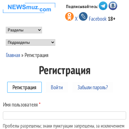
Перейти к основному
Подписывайтесь:
НОВОСТИ
содержанию
X
Facebook
18+
МУЗЫКИ И
Main menu
ШОУ БИЗНЕСА
Подразделы
NEWSMUZ.COM
Главная
»
Регистрация
Вы здесь
Регистрация
Регистрация
(активная вкладка)
Войти
Забыли пароль?
Имя пользователя
*
Пробелы разрешены; знаки пунктуации запрещены, за исключением