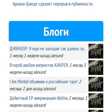
Ариана Гранде сделает перерыв в публичности
Блоги
ДИВИЗОР: Я еще не заходил так далеко за...
1 месяц 1 неделя
назад
alexard
Второй альбом киприотов KA'APER
1 месяц 3
недели
назад
alexard
I Am Morbid объявили о российском туре!
2
месяца 2 дня
назад
alexard
Дебютный EP американцев Abitha
2 месяца 3
недели
назад
alexard