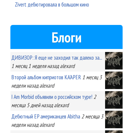
Zivert дебютировала в большом кино
Блоги
ДИВИЗОР: Я еще не заходил так далеко за...
1 месяц 1 неделя
назад
alexard
Второй альбом киприотов KA'APER
1 месяц 3
недели
назад
alexard
I Am Morbid объявили о российском туре!
2
месяца 5 дней
назад
alexard
Дебютный EP американцев Abitha
2 месяца 3
недели
назад
alexard