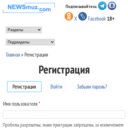
Перейти к основному
Подписывайтесь:
НОВОСТИ
содержанию
X
Facebook
18+
МУЗЫКИ И
Main menu
ШОУ БИЗНЕСА
Подразделы
NEWSMUZ.COM
Главная
»
Регистрация
Вы здесь
Регистрация
Регистрация
(активная вкладка)
Войти
Забыли пароль?
Имя пользователя
*
Пробелы разрешены; знаки пунктуации запрещены, за исключением