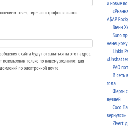
и новые в
«Рианна
ючением точек, тире, апострофов и знаков
A$AP Rock
Гленн Х
Suno пр
немецкому
Linkin 
общения с сайта будут отсылаться на этот адрес.
«Unshatte
т использован только по вашему желанию: для
РАО пот
едомлений по электронной почте.
В сеть 
года
Ферги с
лучшей
Сосо Па
вернулся»
Zivert 