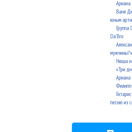
Ариана 
Ваня Дм
юным арти
Группа 
Da'Bro
Алексан
мужчины?»
Нюша н
«Три дн
Ариана 
Филипп 
Гитарис
песню из с