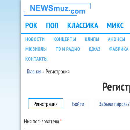
НОВОСТИ
МУЗЫКИ И
РОК
ПОП
КЛАССИКА
МИКС
Main menu
ШОУ БИЗНЕСА
НОВОСТИ
КОНЦЕРТЫ
КЛИПЫ
АНОНСЫ
Подразделы
МЮЗИКЛЫ
ТВ И РАДИО
ДЖАЗ
ФАБРИКА 
NEWSMUZ.COM
КОНТАКТЫ
Главная
»
Регистрация
Вы здесь
Регис
Регистрация
(активная вкладка)
Войти
Забыли пароль?
Имя пользователя
*