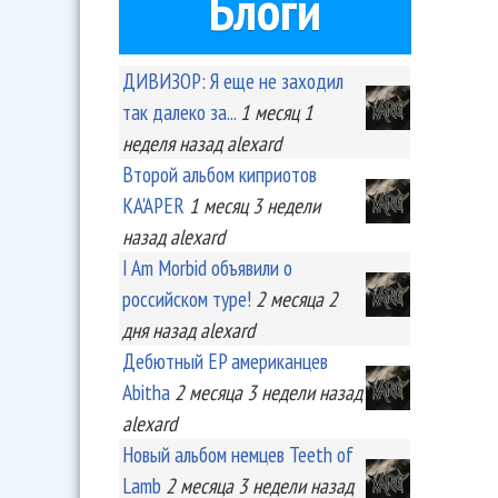
Блоги
ДИВИЗОР: Я еще не заходил
так далеко за...
1 месяц 1
неделя
назад
alexard
Второй альбом киприотов
KA'APER
1 месяц 3 недели
назад
alexard
I Am Morbid объявили о
российском туре!
2 месяца 2
дня
назад
alexard
Дебютный EP американцев
Abitha
2 месяца 3 недели
назад
alexard
Новый альбом немцев Teeth of
Lamb
2 месяца 3 недели
назад