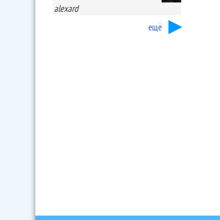
alexard
ещё