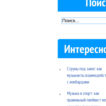
Поис
Интересн
Струны под залог: как
музыканты взаимодейс
с ломбардами
Музыка и спорт: как
правильный плейлист м