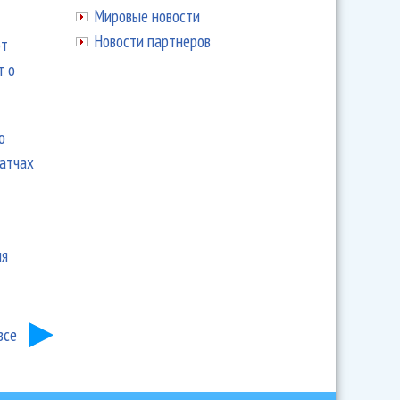
Мировые новости
Новости партнеров
ют
т о
ю
матчах
ия
все