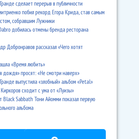
Гранде сделает перерыв в публичности
итриенко побил рекорд Егора Крида, став самым
стом, собравшим Лужники
Dabro добилась отмены бренда ресторана
др Добронравов рассказал «Чего хотят
ашла «Время любить»
я дождя» просят: «Не смотри наверх»
Гранде выпустила «злобный» альбом «Petal»
Киркоров сходит с ума от «Луизы»
т Black Sabbath Тони Айомми показал первую
ольного альбома