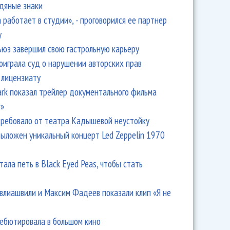
одяные знаки
 работает в студии», - проговорился ее партнер
y
ьюз завершил свою гастрольную карьеру
оиграла суд о нарушении авторских прав
 лицензиату
Park показал трейлер документального фильма
r»
ребовало от театра Кадышевой неустойку
выложен уникальный концерт Led Zeppelin 1970
тала петь в Black Eyed Peas, чтобы стать
влиашвили и Максим Фадеев показали клип «Я не
дебютировала в большом кино