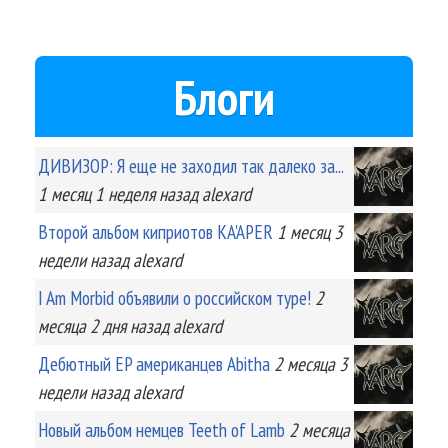
Блоги
ДИВИЗОР: Я еще не заходил так далеко за...
1 месяц 1 неделя
назад
alexard
Второй альбом киприотов KA'APER
1 месяц 3
недели
назад
alexard
I Am Morbid объявили о российском туре!
2
месяца 2 дня
назад
alexard
Дебютный EP американцев Abitha
2 месяца 3
недели
назад
alexard
Новый альбом немцев Teeth of Lamb
2 месяца