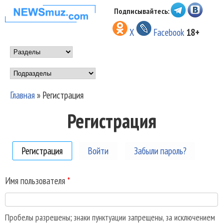
Перейти к основному
Подписывайтесь:
НОВОСТИ
содержанию
X
Facebook
18+
МУЗЫКИ И
Main menu
ШОУ БИЗНЕСА
Подразделы
NEWSMUZ.COM
Главная
»
Регистрация
Вы здесь
Регистрация
Регистрация
(активная вкладка)
Войти
Забыли пароль?
Имя пользователя
*
Пробелы разрешены; знаки пунктуации запрещены, за исключением