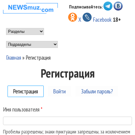
Перейти к основному
Подписывайтесь:
НОВОСТИ
содержанию
X
Facebook
18+
МУЗЫКИ И
Main menu
ШОУ БИЗНЕСА
Подразделы
NEWSMUZ.COM
Главная
»
Регистрация
Вы здесь
Регистрация
Регистрация
(активная вкладка)
Войти
Забыли пароль?
Имя пользователя
*
Пробелы разрешены; знаки пунктуации запрещены, за исключением