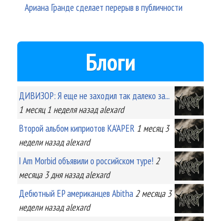
Ариана Гранде сделает перерыв в публичности
Блоги
ДИВИЗОР: Я еще не заходил так далеко за...
1 месяц 1 неделя
назад
alexard
Второй альбом киприотов KA'APER
1 месяц 3
недели
назад
alexard
I Am Morbid объявили о российском туре!
2
месяца 3 дня
назад
alexard
Дебютный EP американцев Abitha
2 месяца 3
недели
назад
alexard