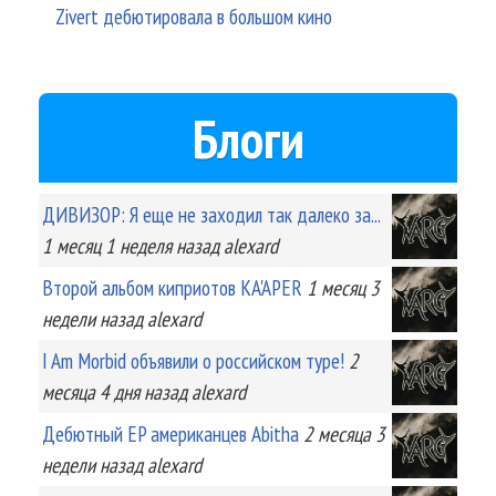
Zivert дебютировала в большом кино
Блоги
ДИВИЗОР: Я еще не заходил так далеко за...
1 месяц 1 неделя
назад
alexard
Второй альбом киприотов KA'APER
1 месяц 3
недели
назад
alexard
I Am Morbid объявили о российском туре!
2
месяца 4 дня
назад
alexard
Дебютный EP американцев Abitha
2 месяца 3
недели
назад
alexard