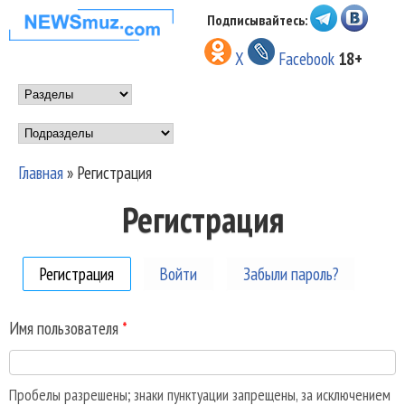
Перейти к основному
Подписывайтесь:
НОВОСТИ
содержанию
X
Facebook
18+
МУЗЫКИ И
Main menu
ШОУ БИЗНЕСА
Подразделы
NEWSMUZ.COM
Главная
»
Регистрация
Вы здесь
Регистрация
Регистрация
(активная вкладка)
Войти
Забыли пароль?
Имя пользователя
*
Пробелы разрешены; знаки пунктуации запрещены, за исключением