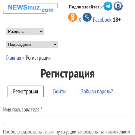
Перейти к основному
Подписывайтесь:
НОВОСТИ
содержанию
X
Facebook
18+
МУЗЫКИ И
Main menu
ШОУ БИЗНЕСА
Подразделы
NEWSMUZ.COM
Главная
»
Регистрация
Вы здесь
Регистрация
Регистрация
(активная вкладка)
Войти
Забыли пароль?
Имя пользователя
*
Пробелы разрешены; знаки пунктуации запрещены, за исключением