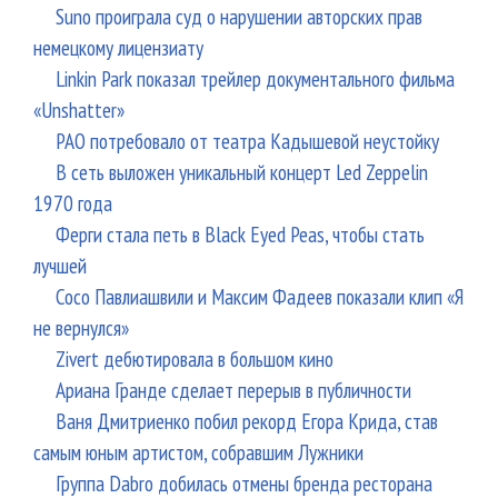
Suno проиграла суд о нарушении авторских прав
немецкому лицензиату
Linkin Park показал трейлер документального фильма
«Unshatter»
РАО потребовало от театра Кадышевой неустойку
В сеть выложен уникальный концерт Led Zeppelin
1970 года
Ферги стала петь в Black Eyed Peas, чтобы стать
лучшей
Сосо Павлиашвили и Максим Фадеев показали клип «Я
не вернулся»
Zivert дебютировала в большом кино
Ариана Гранде сделает перерыв в публичности
Ваня Дмитриенко побил рекорд Егора Крида, став
самым юным артистом, собравшим Лужники
Группа Dabro добилась отмены бренда ресторана