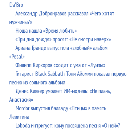
Da'Bro
Александр Добронравов рассказал «Чего хотят
мужчины?»
Нюша нашла «Время любить»
«Три дня дождя» просят: «Не смотри наверх»
Ариана Гранде выпустила «злобный» альбом
«Petal»
Филипп Киркоров сходит с ума от «Луизы»
Гитарист Black Sabbath Тони Айомми показал первую
песню из сольного альбома
Денис Клявер умоляет ИИ-модель: «Не плачь,
Анастасия»
Mordor выпустил балладу «Птицы» в память
Левитина
Loboda интригует: кому посвящена песня «О ней»?