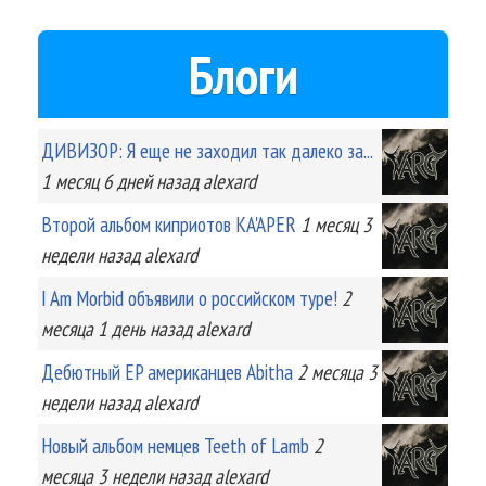
Блоги
ДИВИЗОР: Я еще не заходил так далеко за...
1 месяц 6 дней
назад
alexard
Второй альбом киприотов KA'APER
1 месяц 3
недели
назад
alexard
I Am Morbid объявили о российском туре!
2
месяца 1 день
назад
alexard
Дебютный EP американцев Abitha
2 месяца 3
недели
назад
alexard
Новый альбом немцев Teeth of Lamb
2
месяца 3 недели
назад
alexard