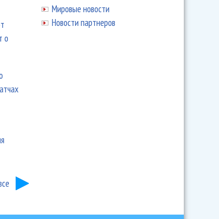
Мировые новости
Новости партнеров
ют
т о
ю
матчах
ия
все