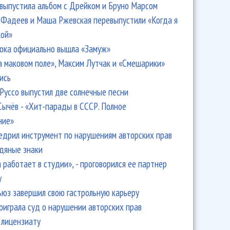
 выпустила альбом с Дрейком и Бруно Марсом
Фадеев и Маша Ржевская перевыпустили «Когда я
кой»
ока официально вышла «Замуж»
а маковом поле», Максим Лутчак и «Смешарики»
ись
Руссо выпустил две солнечные песни
Сычёв - «Хит-парады в СССР. Полное
ние»
едрил инструмент по нарушениям авторских прав
одяные знаки
 работает в студии», - проговорился ее партнер
y
ьюз завершил свою гастрольную карьеру
оиграла суд о нарушении авторских прав
 лицензиату