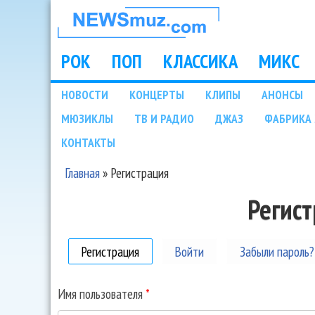
НОВОСТИ
МУЗЫКИ И
РОК
ПОП
КЛАССИКА
МИКС
Main menu
ШОУ БИЗНЕСА
НОВОСТИ
КОНЦЕРТЫ
КЛИПЫ
АНОНСЫ
Подразделы
МЮЗИКЛЫ
ТВ И РАДИО
ДЖАЗ
ФАБРИКА 
NEWSMUZ.COM
КОНТАКТЫ
Главная
»
Регистрация
Вы здесь
Регис
Регистрация
(активная вкладка)
Войти
Забыли пароль?
Имя пользователя
*