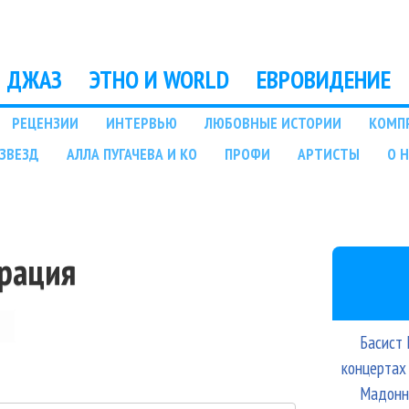
Перейти к основному
содержанию
ДЖАЗ
ЭТНО И WORLD
ЕВРОВИДЕНИЕ
РЕЦЕНЗИИ
ИНТЕРВЬЮ
ЛЮБОВНЫЕ ИСТОРИИ
КОМП
ЗВЕЗД
АЛЛА ПУГАЧЕВА И КО
ПРОФИ
АРТИСТЫ
О 
трация
Басист 
концертах
Мадонна