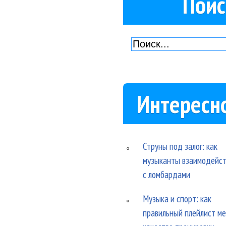
Поис
Интересн
Струны под залог: как
музыканты взаимодейс
с ломбардами
Музыка и спорт: как
правильный плейлист м