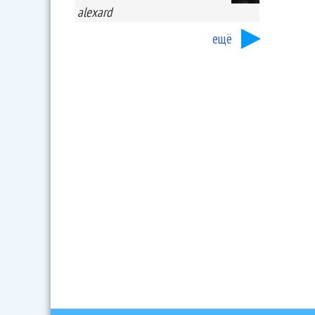
alexard
ещё