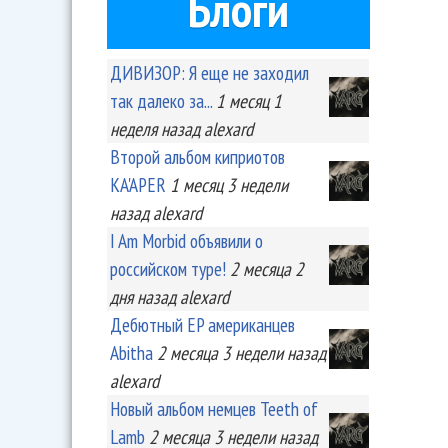
Блоги
ДИВИЗОР: Я еще не заходил
так далеко за...
1 месяц 1
неделя
назад
alexard
Второй альбом киприотов
KA'APER
1 месяц 3 недели
назад
alexard
I Am Morbid объявили о
российском туре!
2 месяца 2
дня
назад
alexard
Дебютный EP американцев
Abitha
2 месяца 3 недели
назад
alexard
Новый альбом немцев Teeth of
Lamb
2 месяца 3 недели
назад