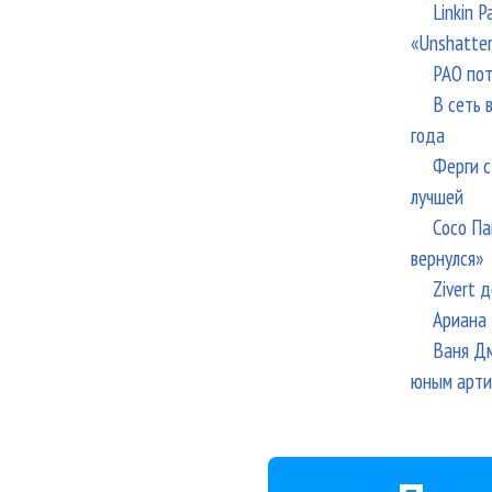
Linkin 
«Unshatte
РАО пот
В сеть 
года
Ферги с
лучшей
Сосо Па
вернулся»
Zivert 
Ариана 
Ваня Дм
юным арти