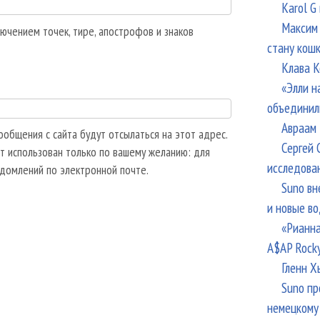
Karol G
Максим 
ючением точек, тире, апострофов и знаков
стану кош
Клава К
«Элли н
объединил
Авраам 
общения с сайта будут отсылаться на этот адрес.
Сергей 
т использован только по вашему желанию: для
исследова
едомлений по электронной почте.
Suno вн
и новые в
«Рианна
A$AP Rock
Гленн Х
Suno пр
немецкому