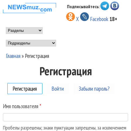
Перейти к основному
Подписывайтесь:
НОВОСТИ
содержанию
X
Facebook
18+
МУЗЫКИ И
Main menu
ШОУ БИЗНЕСА
Подразделы
NEWSMUZ.COM
Главная
»
Регистрация
Вы здесь
Регистрация
Регистрация
(активная вкладка)
Войти
Забыли пароль?
Имя пользователя
*
Пробелы разрешены; знаки пунктуации запрещены, за исключением