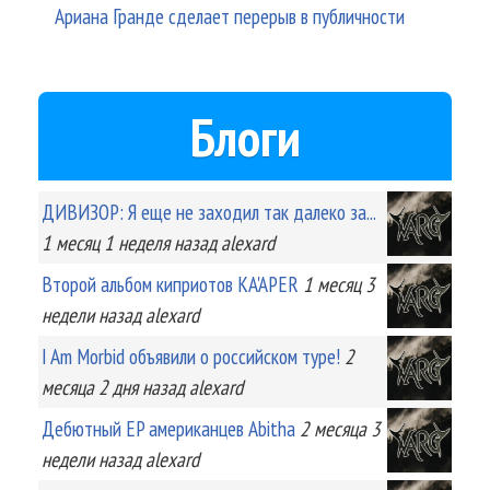
Ариана Гранде сделает перерыв в публичности
Блоги
ДИВИЗОР: Я еще не заходил так далеко за...
1 месяц 1 неделя
назад
alexard
Второй альбом киприотов KA'APER
1 месяц 3
недели
назад
alexard
I Am Morbid объявили о российском туре!
2
месяца 2 дня
назад
alexard
Дебютный EP американцев Abitha
2 месяца 3
недели
назад
alexard