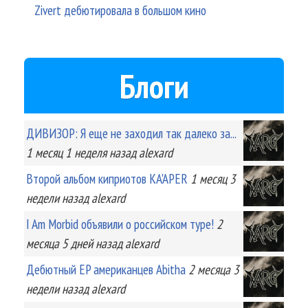
Zivert дебютировала в большом кино
Блоги
ДИВИЗОР: Я еще не заходил так далеко за...
1 месяц 1 неделя
назад
alexard
Второй альбом киприотов KA'APER
1 месяц 3
недели
назад
alexard
I Am Morbid объявили о российском туре!
2
месяца 5 дней
назад
alexard
Дебютный EP американцев Abitha
2 месяца 3
недели
назад
alexard