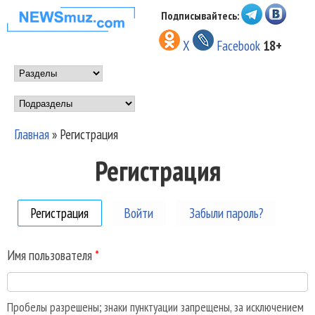
Перейти к основному
Подписывайтесь:
НОВОСТИ
содержанию
X
Facebook
18+
МУЗЫКИ И
Main menu
ШОУ БИЗНЕСА
Подразделы
NEWSMUZ.COM
Главная
»
Регистрация
Вы здесь
Регистрация
Регистрация
(активная вкладка)
Войти
Забыли пароль?
Имя пользователя
*
Пробелы разрешены; знаки пунктуации запрещены, за исключением