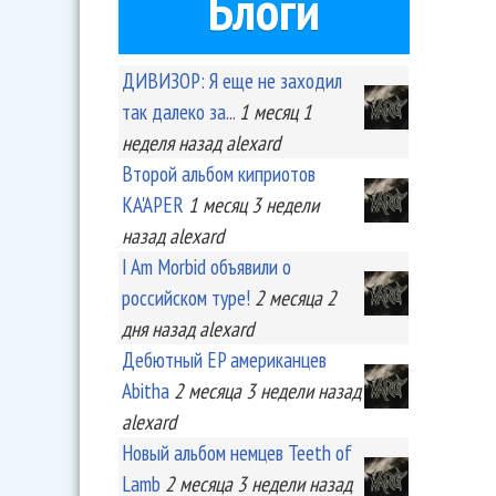
Блоги
ДИВИЗОР: Я еще не заходил
так далеко за...
1 месяц 1
неделя
назад
alexard
Второй альбом киприотов
KA'APER
1 месяц 3 недели
назад
alexard
I Am Morbid объявили о
российском туре!
2 месяца 2
дня
назад
alexard
Дебютный EP американцев
Abitha
2 месяца 3 недели
назад
alexard
Новый альбом немцев Teeth of
Lamb
2 месяца 3 недели
назад