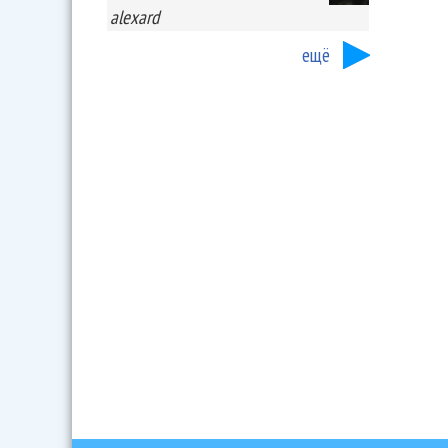
alexard
ещё