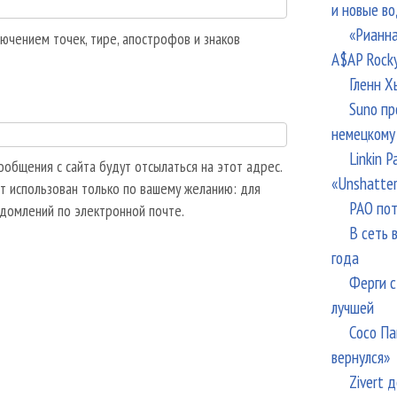
и новые в
«Рианна
ючением точек, тире, апострофов и знаков
A$AP Rock
Гленн Х
Suno пр
немецкому
Linkin 
общения с сайта будут отсылаться на этот адрес.
«Unshatte
т использован только по вашему желанию: для
РАО пот
едомлений по электронной почте.
В сеть 
года
Ферги с
лучшей
Сосо Па
вернулся»
Zivert 