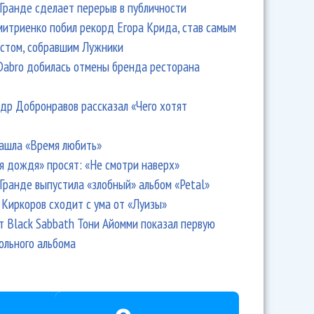
Гранде сделает перерыв в публичности
итриенко побил рекорд Егора Крида, став самым
стом, собравшим Лужники
Dabro добилась отмены бренда ресторана
др Добронравов рассказал «Чего хотят
ашла «Время любить»
я дождя» просят: «Не смотри наверх»
Гранде выпустила «злобный» альбом «Petal»
Киркоров сходит с ума от «Луизы»
т Black Sabbath Тони Айомми показал первую
ольного альбома