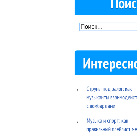
Поис
Интересн
Струны под залог: как
музыканты взаимодейс
с ломбардами
Музыка и спорт: как
правильный плейлист м