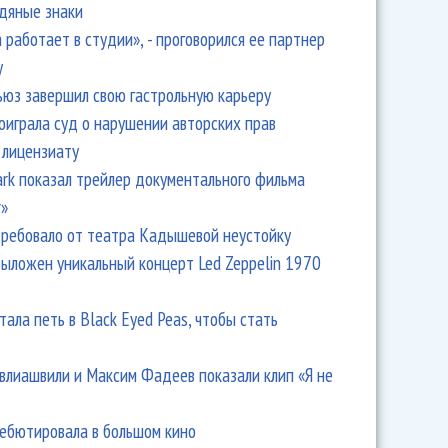
одяные знаки
 работает в студии», - проговорился ее партнер
y
ьюз завершил свою гастрольную карьеру
оиграла суд о нарушении авторских прав
 лицензиату
Park показал трейлер документального фильма
r»
ребовало от театра Кадышевой неустойку
выложен уникальный концерт Led Zeppelin 1970
тала петь в Black Eyed Peas, чтобы стать
влиашвили и Максим Фадеев показали клип «Я не
дебютировала в большом кино