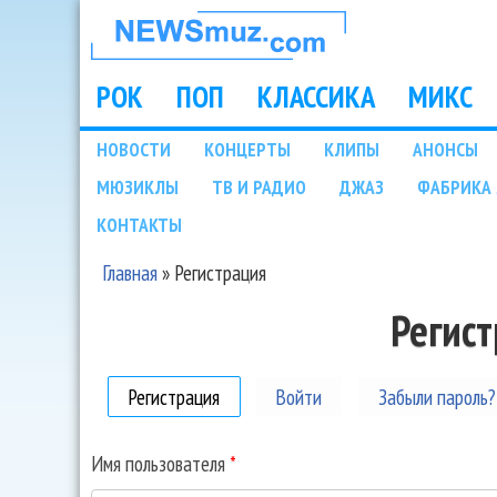
НОВОСТИ
МУЗЫКИ И
РОК
ПОП
КЛАССИКА
МИКС
Main menu
ШОУ БИЗНЕСА
НОВОСТИ
КОНЦЕРТЫ
КЛИПЫ
АНОНСЫ
Подразделы
МЮЗИКЛЫ
ТВ И РАДИО
ДЖАЗ
ФАБРИКА 
NEWSMUZ.COM
КОНТАКТЫ
Главная
»
Регистрация
Вы здесь
Регис
Регистрация
(активная вкладка)
Войти
Забыли пароль?
Имя пользователя
*