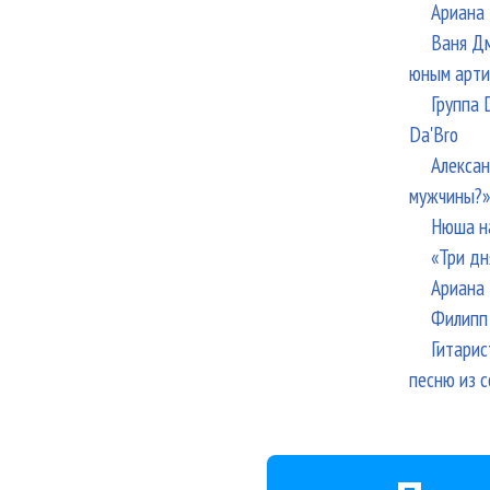
Ариана 
Ваня Дм
юным арти
Группа 
Da'Bro
Алексан
мужчины?»
Нюша н
«Три дн
Ариана 
Филипп 
Гитарис
песню из с