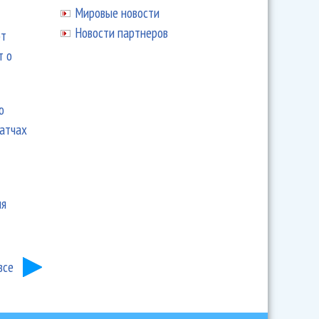
Мировые новости
Новости партнеров
ют
т о
ю
матчах
ия
все