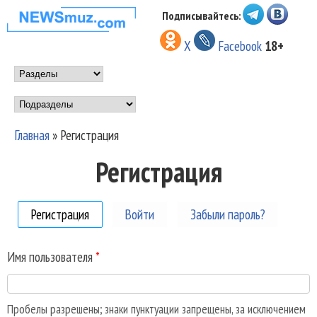
Перейти к основному
Подписывайтесь:
НОВОСТИ
содержанию
X
Facebook
18+
МУЗЫКИ И
Main menu
ШОУ БИЗНЕСА
Подразделы
NEWSMUZ.COM
Главная
»
Регистрация
Вы здесь
Регистрация
Регистрация
(активная вкладка)
Войти
Забыли пароль?
Имя пользователя
*
Пробелы разрешены; знаки пунктуации запрещены, за исключением