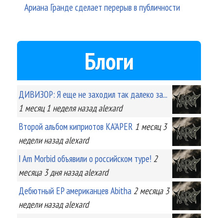
Ариана Гранде сделает перерыв в публичности
Блоги
ДИВИЗОР: Я еще не заходил так далеко за...
1 месяц 1 неделя
назад
alexard
Второй альбом киприотов KA'APER
1 месяц 3
недели
назад
alexard
I Am Morbid объявили о российском туре!
2
месяца 3 дня
назад
alexard
Дебютный EP американцев Abitha
2 месяца 3
недели
назад
alexard