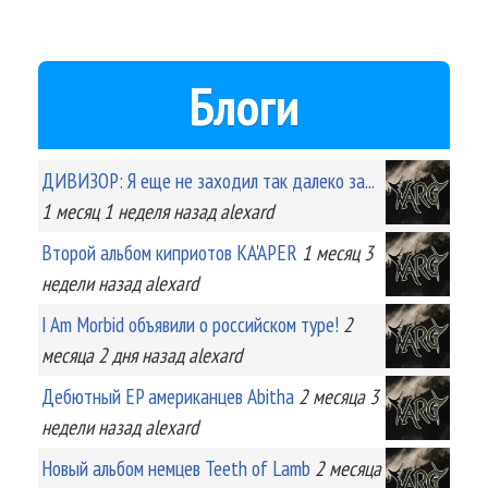
Блоги
ДИВИЗОР: Я еще не заходил так далеко за...
1 месяц 1 неделя
назад
alexard
Второй альбом киприотов KA'APER
1 месяц 3
недели
назад
alexard
I Am Morbid объявили о российском туре!
2
месяца 2 дня
назад
alexard
Дебютный EP американцев Abitha
2 месяца 3
недели
назад
alexard
Новый альбом немцев Teeth of Lamb
2 месяца