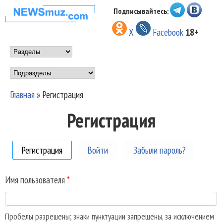
Перейти к основному
Подписывайтесь:
НОВОСТИ
содержанию
X
Facebook
18+
МУЗЫКИ И
Main menu
ШОУ БИЗНЕСА
Подразделы
NEWSMUZ.COM
Главная
»
Регистрация
Вы здесь
Регистрация
Регистрация
(активная вкладка)
Войти
Забыли пароль?
Имя пользователя
*
Пробелы разрешены; знаки пунктуации запрещены, за исключением