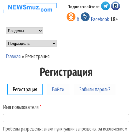
Перейти к основному
Подписывайтесь:
НОВОСТИ
содержанию
X
Facebook
18+
МУЗЫКИ И
Main menu
ШОУ БИЗНЕСА
Подразделы
NEWSMUZ.COM
Главная
»
Регистрация
Вы здесь
Регистрация
Регистрация
(активная вкладка)
Войти
Забыли пароль?
Имя пользователя
*
Пробелы разрешены; знаки пунктуации запрещены, за исключением