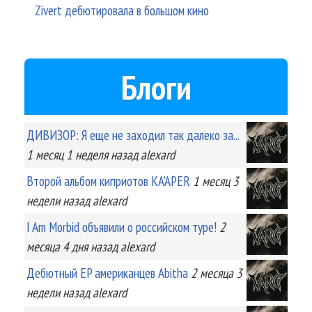
Zivert дебютировала в большом кино
Блоги
ДИВИЗОР: Я еще не заходил так далеко за...
1 месяц 1 неделя
назад
alexard
Второй альбом киприотов KA'APER
1 месяц 3
недели
назад
alexard
I Am Morbid объявили о российском туре!
2
месяца 4 дня
назад
alexard
Дебютный EP американцев Abitha
2 месяца 3
недели
назад
alexard