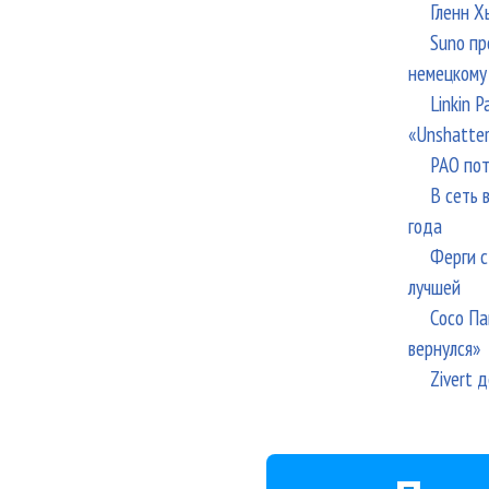
Гленн Х
Suno пр
немецкому
Linkin 
«Unshatte
РАО пот
В сеть 
года
Ферги с
лучшей
Сосо Па
вернулся»
Zivert 