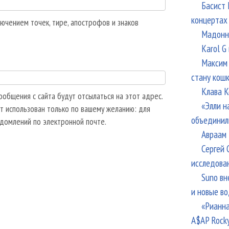
Басист 
концертах
ючением точек, тире, апострофов и знаков
Мадонна
Karol G
Максим 
стану кош
Клава К
общения с сайта будут отсылаться на этот адрес.
«Элли н
т использован только по вашему желанию: для
объединил
едомлений по электронной почте.
Авраам 
Сергей 
исследова
Suno вн
и новые в
«Рианна
A$AP Rock