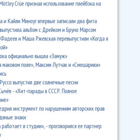
Mötley Crüe признал использование плейбэка на
 и Кайли Миноуг впервые записали два фита
 выпустила альбом с Дрейком и Бруно Марсом
Фадеев и Маша Ржевская перевыпустили «Когда я
кой»
ока официально вышла «Замуж»
а маковом поле», Максим Лутчак и «Смешарики»
ись
Руссо выпустил две солнечные песни
Сычёв - «Хит-парады в СССР. Полное
ние»
едрил инструмент по нарушениям авторских прав
одяные знаки
 работает в студии», - проговорился ее партнер
y