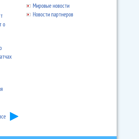
Мировые новости
Новости партнеров
ют
т о
ю
матчах
ия
все