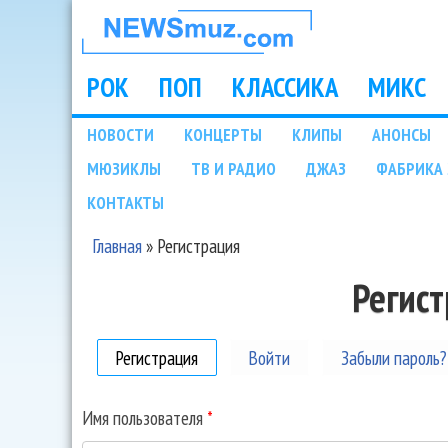
НОВОСТИ
МУЗЫКИ И
РОК
ПОП
КЛАССИКА
МИКС
Main menu
ШОУ БИЗНЕСА
НОВОСТИ
КОНЦЕРТЫ
КЛИПЫ
АНОНСЫ
Подразделы
МЮЗИКЛЫ
ТВ И РАДИО
ДЖАЗ
ФАБРИКА 
NEWSMUZ.COM
КОНТАКТЫ
Главная
»
Регистрация
Вы здесь
Регис
Регистрация
(активная вкладка)
Войти
Забыли пароль?
Имя пользователя
*