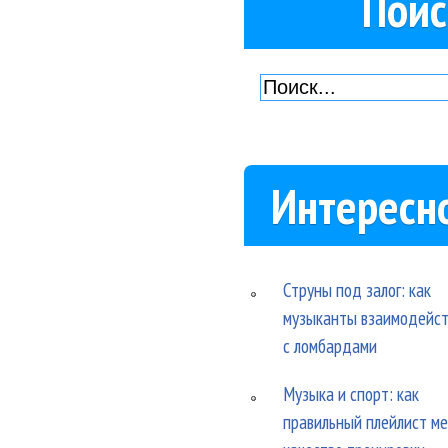
Поис
Интересн
Струны под залог: как
музыканты взаимодейс
с ломбардами
Музыка и спорт: как
правильный плейлист м