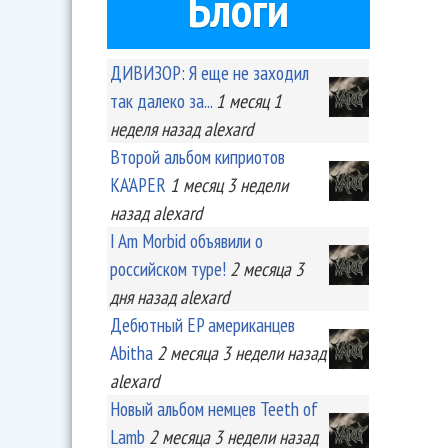
Блоги
ДИВИЗОР: Я еще не заходил
так далеко за...
1 месяц 1
неделя
назад
alexard
Второй альбом киприотов
KA'APER
1 месяц 3 недели
назад
alexard
I Am Morbid объявили о
российском туре!
2 месяца 3
дня
назад
alexard
Дебютный EP американцев
Abitha
2 месяца 3 недели
назад
alexard
Новый альбом немцев Teeth of
Lamb
2 месяца 3 недели
назад