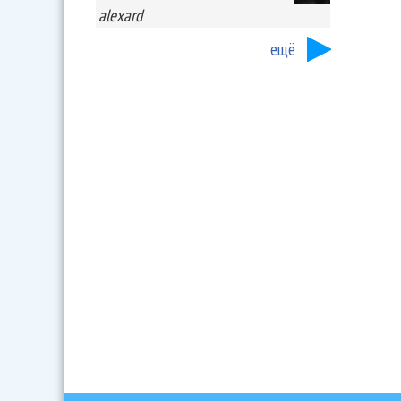
alexard
ещё