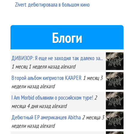
Zivert дебютировала в большом кино
Блоги
ДИВИЗОР: Я еще не заходил так далеко за...
1 месяц 1 неделя
назад
alexard
Второй альбом киприотов KA'APER
1 месяц 3
недели
назад
alexard
I Am Morbid объявили о российском туре!
2
месяца 4 дня
назад
alexard
Дебютный EP американцев Abitha
2 месяца 3
недели
назад
alexard