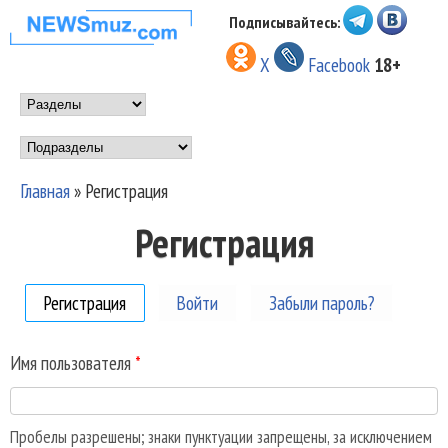
Перейти к основному
Подписывайтесь:
НОВОСТИ
содержанию
X
Facebook
18+
МУЗЫКИ И
Main menu
ШОУ БИЗНЕСА
Подразделы
NEWSMUZ.COM
Главная
»
Регистрация
Вы здесь
Регистрация
Регистрация
(активная вкладка)
Войти
Забыли пароль?
Имя пользователя
*
Пробелы разрешены; знаки пунктуации запрещены, за исключением