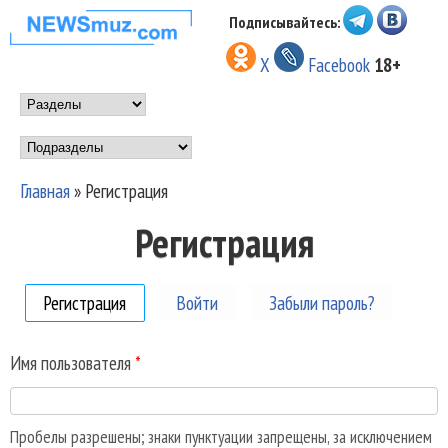
Перейти к основному
Подписывайтесь:
НОВОСТИ
содержанию
X
Facebook
18+
МУЗЫКИ И
Main menu
ШОУ БИЗНЕСА
Подразделы
NEWSMUZ.COM
Главная
»
Регистрация
Вы здесь
Регистрация
Регистрация
(активная вкладка)
Войти
Забыли пароль?
Имя пользователя
*
Пробелы разрешены; знаки пунктуации запрещены, за исключением