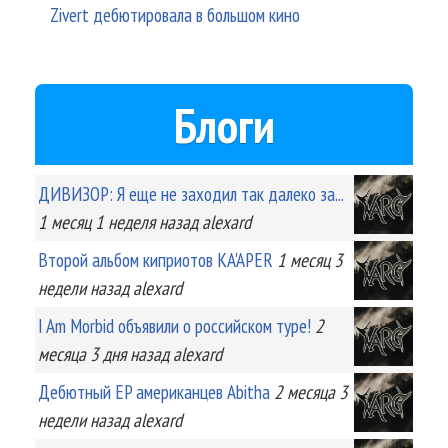
Zivert дебютировала в большом кино
Блоги
ДИВИЗОР: Я еще не заходил так далеко за...
1 месяц 1 неделя
назад
alexard
Второй альбом киприотов KA'APER
1 месяц 3
недели
назад
alexard
I Am Morbid объявили о российском туре!
2
месяца 3 дня
назад
alexard
Дебютный EP американцев Abitha
2 месяца 3
недели
назад
alexard